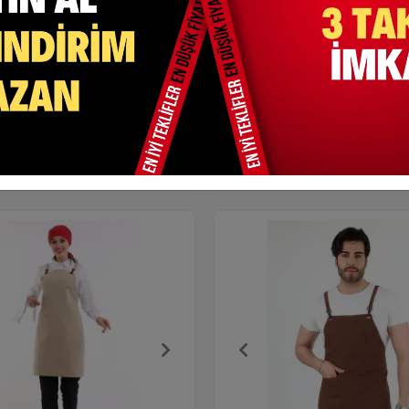
k Desen Garnili Siyah Çini
Askılı Önlük Desen Garnili Si
Taşı
TL
499,99 TL
 Ekle
Sepete Ekle