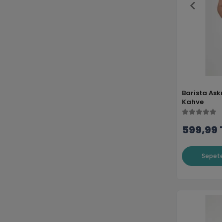
Barista Ask
Kahve
599,99 
Sepete