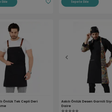
 Ekle
Sepete Ekle
lı Önlük Tek Cepli Deri
Askılı Önlük Desen Garnili Si
Füme
Daire