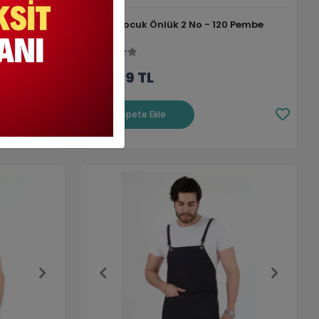
yah Çakıl
Askılı Çocuk Önlük 2 No - 120 Pembe
199,99 TL
Sepete Ekle