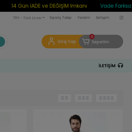
14 Gün İADE ve DEĞİŞİM İmkanı
Vade Farksız 3 T
TRY - Türk Lirası
Sipariş Takip
Yardım
İletişim
0
Giriş Yap
Sepetim
İLETIŞIM