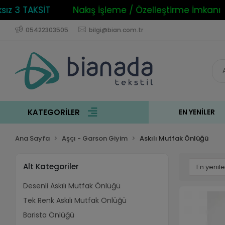
3 TAKSİT
Nakış İşleme / Özelleştirme İmkanı
05422303505
bilgi@bian.com.tr
KATEGORİLER
EN YENILER
Ana Sayfa
Aşçı - Garson Giyim
Askılı Mutfak Önlüğü
Alt Kategoriler
Desenli Askılı Mutfak Önlüğü
Tek Renk Askılı Mutfak Önlüğü
Barista Önlüğü