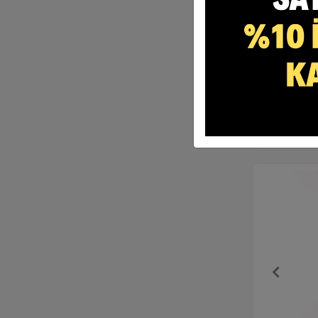
Askılı Önlü
499,99 
Sepete