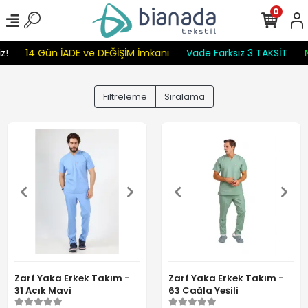
0
!
14 Gün İADE ve DEĞİŞİM İmkanı
Vade Farksız 3 TAKSİT
N
Filtreleme
Sıralama
Zarf Yaka Erkek Takım -
Zarf Yaka Erkek Takım -
31 Açık Mavi
63 Çağla Yeşili