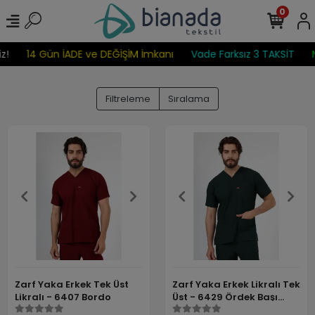
0
!
14 Gün İADE ve DEĞİŞİM İmkanı
Vade Farksız 3 TAKSİT
N
Filtreleme
Sıralama
Zarf Yaka Erkek Tek Üst
Zarf Yaka Erkek Likralı Tek
Likralı - 6407 Bordo
Üst - 6429 Ördek Başı
Yeşili