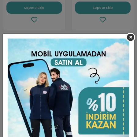
Sepete Ekle
Sepete Ekle
Zarf Yaka Erkek Tek Üst -
Zarf Yaka Erkek Tek Üst -
48 Siyah
47 Lacivert
649,99 TL
649,99 TL