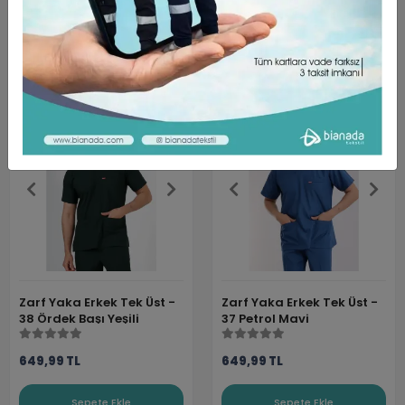
Sepete Ekle
Sepete Ekle
Zarf Yaka Erkek Tek Üst -
Zarf Yaka Erkek Tek Üst -
38 Ördek Başı Yeşili
37 Petrol Mavi
649,99 TL
649,99 TL
Sepete Ekle
Sepete Ekle