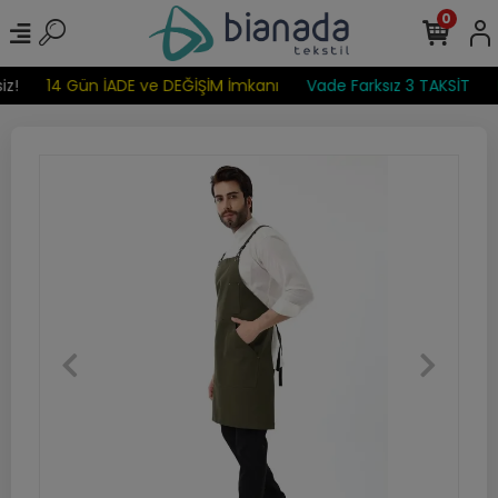
0
z!
14 Gün İADE ve DEĞİŞİM İmkanı
Vade Farksız 3 TAKSİT