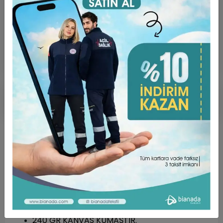
Hızlı Gönderi
Güvenli Alışveriş
İade ve Değişim
Ürün Açıklaması
Garanti ve Teslimat
Taksit Seçenekleri
Yorumlar
ÜRÜN ÖZELLİKLERİ ;
%100 PAMUKTUR.
240 GR KANVAS KUMAŞTIR.