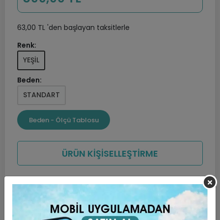
63,00 TL 'den başlayan taksitlerle
Renk:
YEŞİL
Beden:
STANDART
Beden - Ölçü Tablosu
ÜRÜN KİŞİSELLEŞTİRME
Sepete
Hemen Al
Ekle
Favorilerime ekle