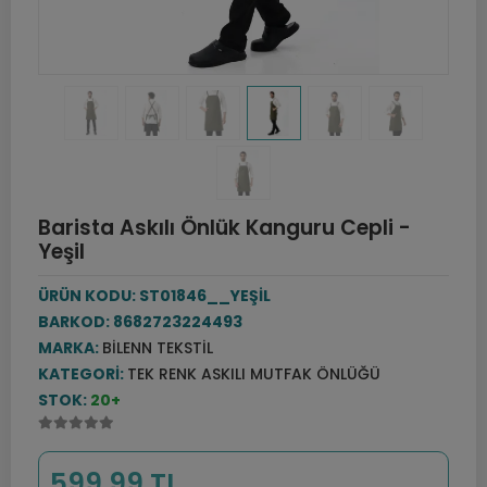
Barista Askılı Önlük Kanguru Cepli -
Yeşil
ÜRÜN KODU:
ST01846__YEŞİL
BARKOD:
8682723224493
MARKA:
BILENN TEKSTIL
KATEGORI:
TEK RENK ASKILI MUTFAK ÖNLÜĞÜ
STOK:
20+
599,99 TL