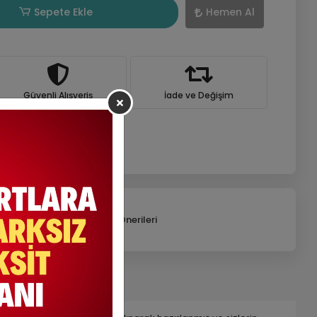
Sepete Ekle
Hemen Al
Güvenli Alışveriş
İade ve Değişim
efonla Sipariş
Ürün Önerileri