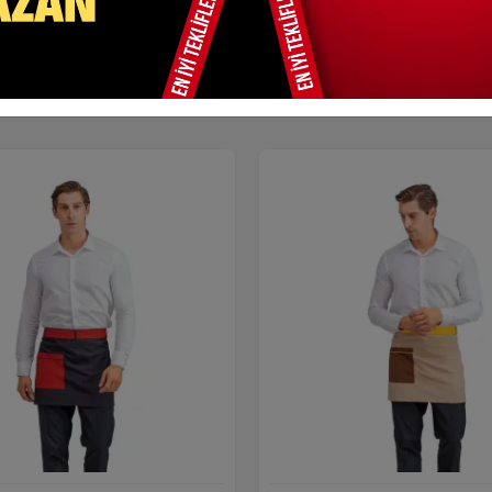
unmaya devam ediyoruz. Satışta olan Bel Önlük Kot Çift Cepli - Siyah ürü
Benzer Ürünler