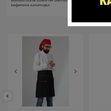
Bianada olarak sizlere her daim kaliteli ve kullanışlı ürünler s
beğenisine sunulmuştur.