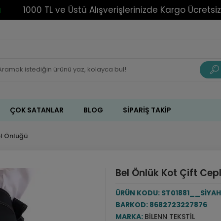
1000 TL ve Üstü Alışverişlerinizde Kargo Ücretsiz!
ÇOK SATANLAR
BLOG
SIPARIŞ TAKIP
el Önlüğü
Bel Önlük Kot Çift Cepl
ÜRÜN KODU:
ST01881__SİYAH
BARKOD:
8682723227876
MARKA:
BILENN TEKSTIL