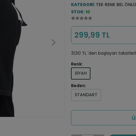
KATEGORI:
TEK RENK BEL ÖNL
STOK:
10
299,99 TL
31,50 TL 'den başlayan taksitler
Renk:
SİYAH
Beden:
STANDART
Ü