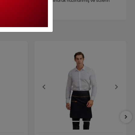
nü de bu kriterler dikkate alınarak hazırlanmış ve sizlerin