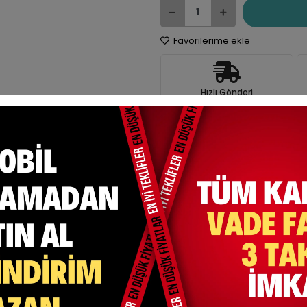
Favorilerime ekle
Hızlı Gönderi
e Et
Yorum Yaz
Karşılaştır
Fiyat Alarmı
Tel
ksit Seçenekleri
Yorumlar