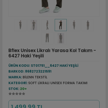
Bflex Unisex Likralı Yarasa Kol Takım -
6427 Haki Yeşili
ÜRÜN KODU:
ST01751__6427 HAKİ YEŞİLİ
BARKOD:
8682723221591
MARKA:
BILENN TEKSTIL
KATEGORI:
SOFT LIKRALI UNISEX FORMA TAKIMI
STOK:
20+
1.499,99 TL