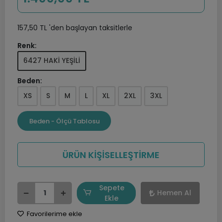
157,50 TL 'den başlayan taksitlerle
Renk:
6427 HAKİ YEŞİLİ
Beden:
XS
S
M
L
XL
2XL
3XL
Beden - Ölçü Tablosu
ÜRÜN KİŞİSELLEŞTİRME
Sepete
Hemen Al
Ekle
Favorilerime ekle