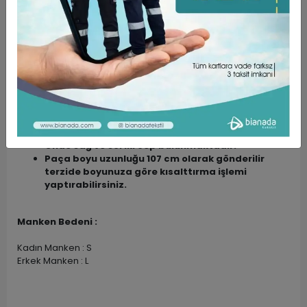
Lycra )
Kumaşlarımız ÖZEL DOKUMA Kumaşlardır.
Yarasa koldur.
Unisex kalıptır.
Dokunuşu Yumuşak, Yüksek Oranda Nefes Alabilen
Rahat Bir Kumaş Türüdür.
Pantolon:
Bel komple lastilkli ve bağcıklıdır.
Önde sağ ve sol iki cep bulunmaktadır.
Paça boyu uzunluğu 107 cm olarak gönderilir
terzide boyunuza göre kısalttırma işlemi
yaptırabilirsiniz.
Manken Bedeni :
Kadın Manken : S
Erkek Manken : L