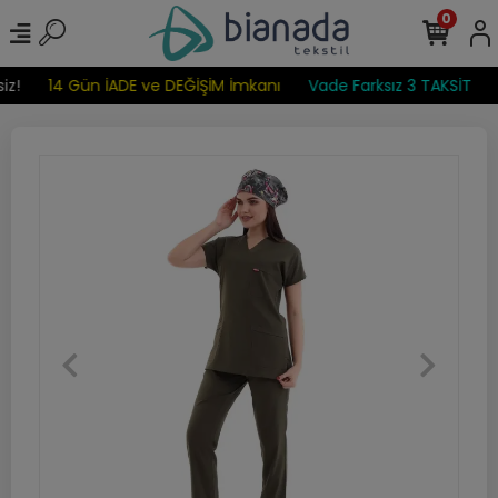
0
z!
14 Gün İADE ve DEĞİŞİM İmkanı
Vade Farksız 3 TAKSİT