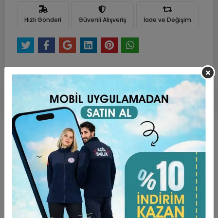
Hızlı Gönderi
Güvenli Alışveriş
İade ve Değişim
Ürün Açıklaması
Garanti ve Teslimat
Taksit Seçenekleri
Yorumlar
ÜRÜN ÖZELLİKLERİ ;
Kumaş Türü Likralı Soft (%72 Poly + %25 Viscon + %3