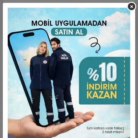
Ürün Açıklaması
Garanti ve Teslimat
Taksit Seçenekleri
Yorumlar
ÜRÜN ÖZELLİKLERİ ;
PAMUKLU TERY COTTON KUMAŞTIR. ( %60 Pamuk , %35
poly, %5 Lycra )
Bonelerimiz Standart Boyda üretilmektedir.
Arkadan Bağcıklı ve Lastikli yapıya sahiptir. Kafanızdan
düşme yada kayma yapmaz.
Ter Emici özellikte, Bonenin kaymasını engelleyen
ve Alında iz yapmasının önüne geçen bant