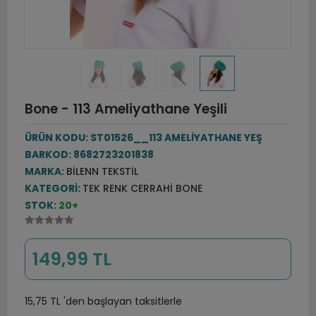
Bone - 113 Ameliyathane Yeşili
ÜRÜN KODU:
ST01526__113 AMELİYATHANE YEŞ
BARKOD:
8682723201838
MARKA:
BILENN TEKSTIL
KATEGORI:
TEK RENK CERRAHI BONE
STOK:
20+
149,99 TL
15,75 TL 'den başlayan taksitlerle