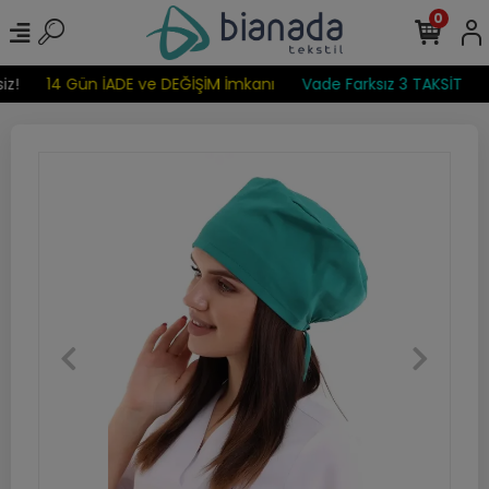
0
z!
14 Gün İADE ve DEĞİŞİM İmkanı
Vade Farksız 3 TAKSİT