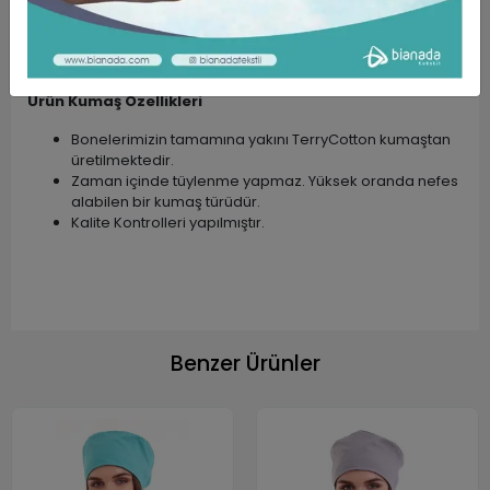
bulunmaktadır.
Desenli, Nakışlı, Tek Renk ve Tesettür Bone
modellerimiz mevcuttur.
Farklı meslek gruplarının kullanımına uygundur.
Ürün Kumaş Özellikleri
Bonelerimizin tamamına yakını TerryCotton kumaştan
üretilmektedir.
Zaman içinde tüylenme yapmaz. Yüksek oranda nefes
alabilen bir kumaş türüdür.
Kalite Kontrolleri yapılmıştır.
Benzer Ürünler