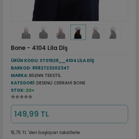
Bone - 4104 Lila Diş
ÜRÜN KODU:
ST01526__4104 LİLA DİŞ
BARKOD:
8682723202347
MARKA:
BILENN TEKSTIL
KATEGORI:
DESENLI CERRAHI BONE
STOK:
20+
149,99 TL
15,75 TL 'den başlayan taksitlerle