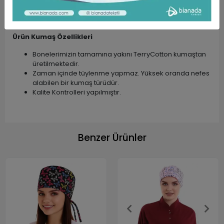
Desenli, Nakışlı, Tek Renk ve Tesettür Bone
modellerimiz mevcuttur.
Farklı meslek gruplarının kullanımına uygundur.
Ürün Kumaş Özellikleri
Bonelerimizin tamamına yakını TerryCotton kumaştan
üretilmektedir.
Zaman içinde tüylenme yapmaz. Yüksek oranda nefes
alabilen bir kumaş türüdür.
Kalite Kontrolleri yapılmıştır.
Benzer Ürünler