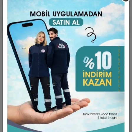
Ürün Açıklaması
Garanti ve Teslimat
Taksit Seçenekleri
Yorumlar
ÜRÜN ÖZELLİKLERİ ;
TERY COTTON üzeri dijital baskıdır.
Bonelerimiz Standart Boyda üretilmektedir.
Arkadan Bağcıklı ve Lastikli yapıya sahiptir. Kafanızdan
düşme yada kayma yapmaz.
Ter Emici özellikte, Bonenin kaymasını engelleyen
ve Alında iz yapmasının önüne geçen bant
bulunmaktadır.