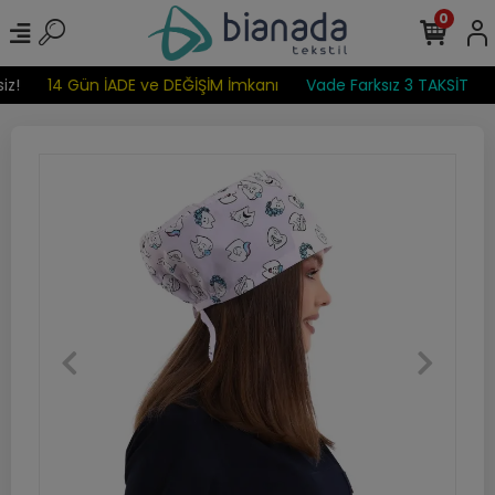
0
z!
14 Gün İADE ve DEĞİŞİM İmkanı
Vade Farksız 3 TAKSİT