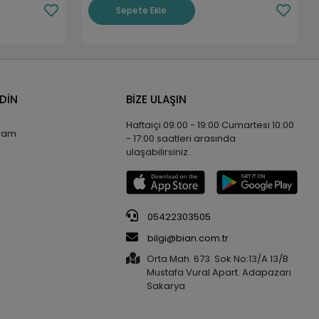
Sepete Ekle
EDİN
BİZE ULAŞIN
Haftaiçi 09:00 - 19:00 Cumartesi 10:00
gram
- 17:00 saatleri arasında
ulaşabilirsiniz.
05422303505
bilgi@bian.com.tr
Orta Mah. 673. Sok No:13/A 13/B
Mustafa Vural Apart. Adapazarı
Sakarya