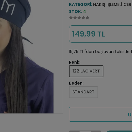
KATEGORI:
NAKIŞ İŞLEMELI CE
STOK:
4
149,99 TL
15,75 TL 'den başlayan taksitler
Renk:
122 LACİVERT
Beden:
STANDART
Ü