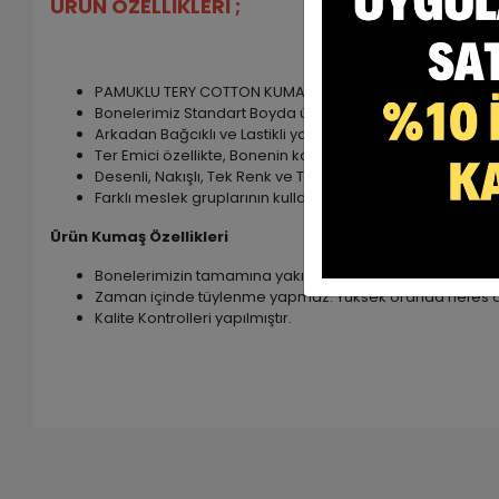
ÜRÜN ÖZELLİKLERİ ;
PAMUKLU TERY COTTON KUMAŞTIR. ( %60 Pamuk , %35 poly
Bonelerimiz Standart Boyda üretilmektedir.
Arkadan Bağcıklı ve Lastikli yapıya sahiptir. Kafanızd
Ter Emici özellikte, Bonenin kaymasını engelleyen ve A
Desenli, Nakışlı, Tek Renk ve Tesettür Bone modellerimiz
Farklı meslek gruplarının kullanımına uygundur.
Ürün Kumaş Özellikleri
Bonelerimizin tamamına yakını TerryCotton kumaştan ür
Zaman içinde tüylenme yapmaz. Yüksek oranda nefes al
Kalite Kontrolleri yapılmıştır.