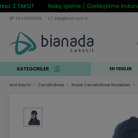
z 3 TAKSİT
Nakış İşleme / Özelleştirme İmkanı
05422303505
bilgi@bian.com.tr
KATEGORİLER
EN YENILER
Ana Sayfa
Cerrahi Bone
Klasik Cerrahi Bone Modelleri