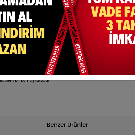
, %5 Lycra )
an düşme yada kayma yapmaz.
lında iz yapmasının önüne geçen bant bulunmaktadır.
 mevcuttur.
etilmektedir.
abilen bir kumaş türüdür.
Benzer Ürünler