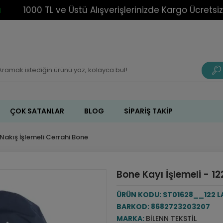
1000 TL ve Üstü Alışverişlerinizde Kargo Ücretsiz!
ÇOK SATANLAR
BLOG
SIPARIŞ TAKIP
Nakış İşlemeli Cerrahi Bone
Bone Kayı İşlemeli - 12
ÜRÜN KODU:
ST01628__122 L
BARKOD:
8682723203207
MARKA:
BILENN TEKSTIL