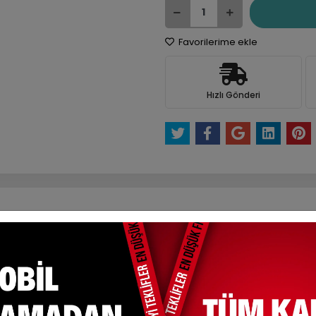
Favorilerime ekle
Hızlı Gönderi
e Et
Yorum Yaz
Karşılaştır
Fiyat Alarmı
Tel
ksit Seçenekleri
Yorumlar