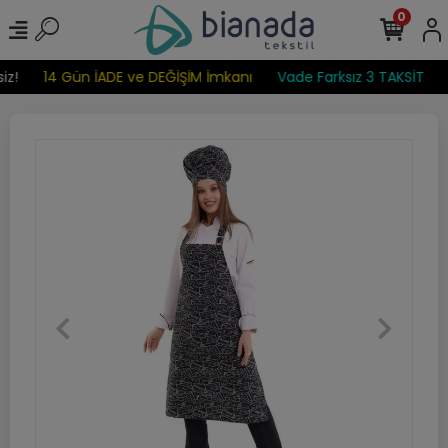
0
iz!
14 Gün İADE ve DEĞİŞİM İmkanı
Vade Farksız 3 TAKSİT