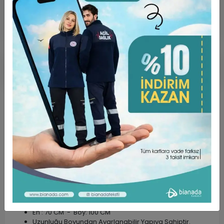
Ürün Açıklaması
Garanti ve Teslimat
Taksit Seçenekleri
Yorumlar
ÜRÜN ÖZELLİKLERİ ;
Kumaş Türü Alpaka’dır. (%75 Poly + %25 Viscon)
Standart Bedene Sahiptir.
Unisex kalıptır.
En : 70 CM - Boy: 100 CM
Uzunluğu Boyundan Ayarlanabilir Yapıya Sahiptir.