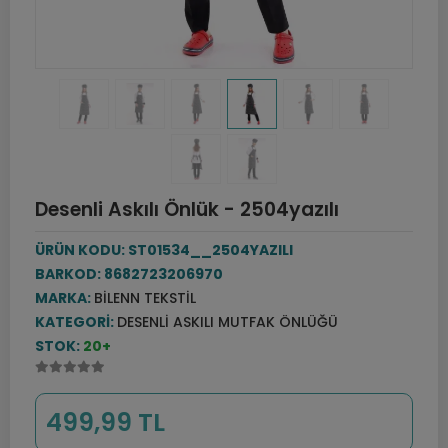
Desenli Askılı Önlük - 2504yazılı
ÜRÜN KODU:
ST01534__2504YAZILI
BARKOD:
8682723206970
MARKA:
BILENN TEKSTIL
KATEGORI:
DESENLI ASKILI MUTFAK ÖNLÜĞÜ
STOK:
20+
499,99 TL