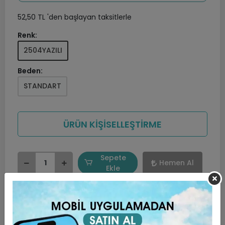
52,50 TL 'den başlayan taksitlerle
Renk:
2504YAZILI
Beden:
STANDART
ÜRÜN KİŞİSELLEŞTİRME
Sepete
Hemen Al
Ekle
Favorilerime ekle
Hızlı Gönderi
Güvenli Alışveriş
İade ve Değişim