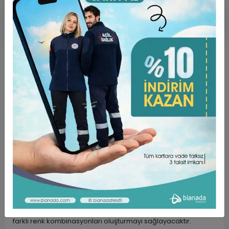
Ürün Açıklaması
Garanti ve Teslimat
Taksit Seçenekleri
Yorumlar
Dik Yaka Boyunluklu Kolluk - Siyah
Ürün Ölçüleri:
34 ile 44 beden aralığına uygundur
Mevsim:
Dört mevsim kullanıma uygundur.
Kısa Kollu koyafetlerinizizn altına giyebileceğiniz Boyunluklu
Kolluk ürünümüz günlük yaşamda sizleri oldukça fazla
rahatlatacaktır.
Giydiğiniz kıyafetlerin Kol ve Boyun bölgesindeki açık kısımları
kapatacak olan Boyunluklu Kolluk modelimiz farklı renk
seçenekleri ile sizlere hem rahatlık hem de giysilerinizde
farklı renk kombinasyonları oluşturmayı sağlayacaktır.