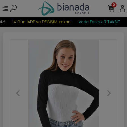
0
z!
14 Gün İADE ve DEĞİŞİM İmkanı
Vade Farksız 3 TAKSİT