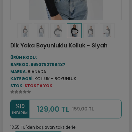
Dik Yaka Boyunluklu Kolluk - Siyah
ÜRÜN KODU:
BARKOD:
8693782759437
MARKA:
BIANADA
KATEGORI:
KOLLUK - BOYUNLUK
STOK:
STOKTA YOK
%19
129,00 TL
159,00 TL
INDIRIM
13,55 TL 'den başlayan taksitlerle