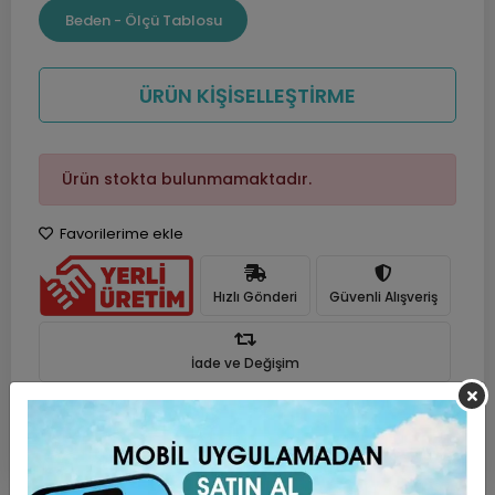
Beden - Ölçü Tablosu
ÜRÜN KİŞİSELLEŞTİRME
Ürün stokta bulunmamaktadır.
Favorilerime ekle
Hızlı Gönderi
Güvenli Alışveriş
İade ve Değişim