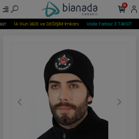
0
iz!
14 Gün İADE ve DEĞİŞİM İmkanı
Vade Farksız 3 TAKSİT