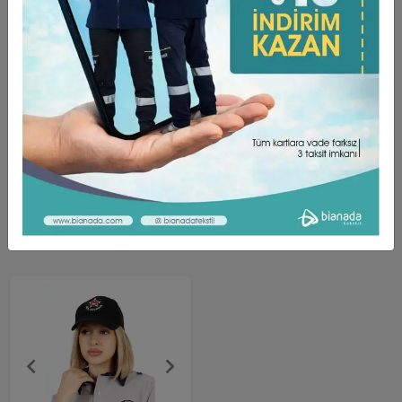
Taksit Seçenekleri
Yorumlar
Özel Güvenlik Triko Bere, hem şık hem de güvenli bir
görünüm sunar. Çift katlı özel tasarımı sayesinde soğuk
havalarda bile sizi sıcak tutar. Özel güvenlik logolu detayıyla
işinizde profesyonel bir imaj sergilemenize yardımcı olur.
Güvenliği ve konforu bir arada arayanlar için ideal bir
seçimdir.
Benzer Ürünler