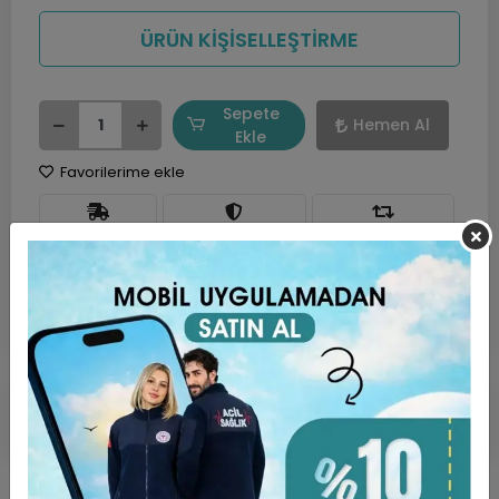
ÜRÜN KİŞİSELLEŞTİRME
Sepete
Hemen Al
Ekle
Favorilerime ekle
Hızlı Gönderi
Güvenli Alışveriş
İade ve Değişim
Ürün Açıklaması
Garanti ve Teslimat