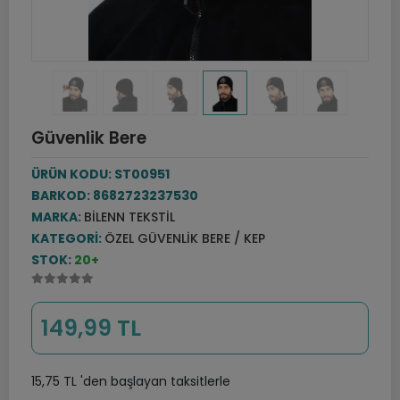
Güvenlik Bere
ÜRÜN KODU:
ST00951
BARKOD:
8682723237530
MARKA:
BILENN TEKSTIL
KATEGORI:
ÖZEL GÜVENLIK BERE / KEP
STOK:
20+
149,99 TL
15,75 TL 'den başlayan taksitlerle