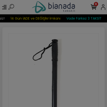
0
iz!
14 Gün İADE ve DEĞİŞİM İmkanı
Vade Farksız 3 TAKSİT