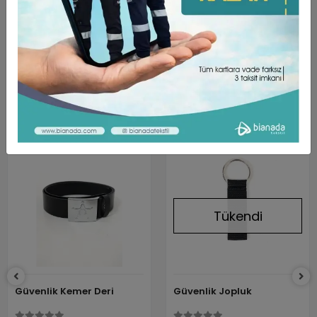
Bianada olarak sizlere her daim kaliteli ve kullanışlı ürünler
sunmaya devam ediyoruz. Satışta olan Güvenlik Jop ürünü
de bu kriterler dikkate alınarak hazırlanmış ve sizlerin
beğenisine sunulmuştur.
Benzer Ürünler
Tükendi
Güvenlik Kemer Deri
Güvenlik Jopluk