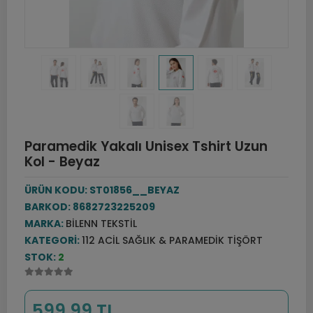
Paramedik Yakalı Unisex Tshirt Uzun
Kol - Beyaz
ÜRÜN KODU:
ST01856__BEYAZ
BARKOD:
8682723225209
MARKA:
BILENN TEKSTIL
KATEGORI:
112 ACIL SAĞLIK & PARAMEDIK TIŞÖRT
STOK:
2
599,99 TL