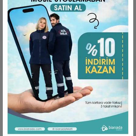
Hızlı Gönderi
Güvenli Alışveriş
İade ve Değişim
Ürün Açıklaması
Garanti ve Teslimat
Taksit Seçenekleri
Yorumlar
ÜRÜN ÖZELLİKLERİ ;
Dokusu Yumuşak,
Yüksek Oranda Nefes Alabilen Rahat Bir Kumaş