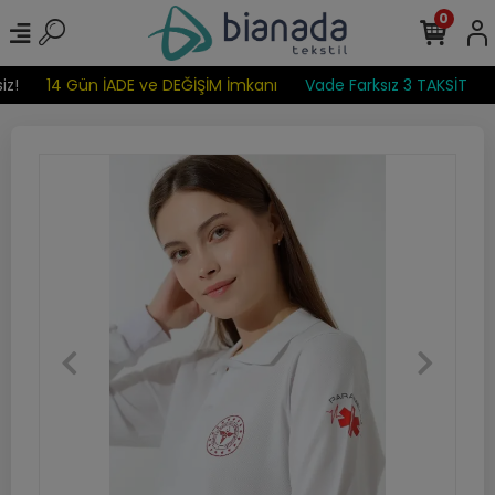
0
z!
14 Gün İADE ve DEĞİŞİM İmkanı
Vade Farksız 3 TAKSİT