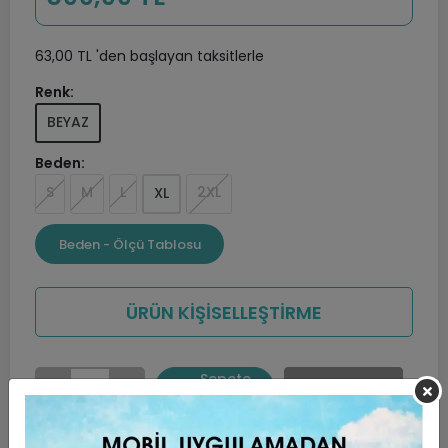
63,00 TL 'den başlayan taksitlerle
Renk:
BEYAZ
Beden:
S
M
L
2XL
XL
Beden - Ölçü Tablosu
ÜRÜN KİŞİSELLEŞTİRME
Sepete
Hemen Al
Ekle
Favorilerime ekle