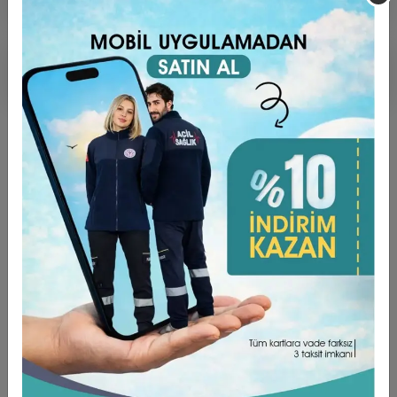
Ürün Açıklaması
Garanti ve Teslimat
Taksit Seçenekleri
Yorumlar
ÜRÜN ÖZELLİKLERİ ;
TERY COTTON üzeri dijital baskıdır.
Bonelerimiz Standart Boyda üretilmektedir.
Arkadan Bağcıklı ve Lastikli yapıya sahiptir. Kafanızdan
düşme yada kayma yapmaz.
Ter Emici özellikte, Bonenin kaymasını engelleyen
ve Alında iz yapmasının önüne geçen bant
bulunmaktadır.