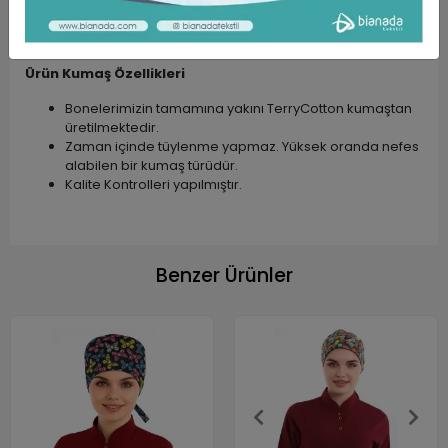
Desenli, Nakışlı, Tek Renk ve Tesettür Bone
modellerimiz mevcuttur.
Farklı meslek gruplarının kullanımına uygundur.
Ürün Kumaş Özellikleri
Bonelerimizin tamamına yakını TerryCotton kumaştan
üretilmektedir.
Zaman içinde tüylenme yapmaz. Yüksek oranda nefes
alabilen bir kumaş türüdür.
Kalite Kontrolleri yapılmıştır.
Benzer Ürünler