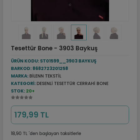
Tesettür Bone - 3903 Baykuş
ÜRÜN KODU:
ST01599__3903 BAYKUŞ
BARKOD:
8682723201258
MARKA:
BILENN TEKSTIL
KATEGORI:
DESENLI TESETTÜR CERRAHI BONE
STOK:
20+
179,99 TL
18,90 TL 'den başlayan taksitlerle