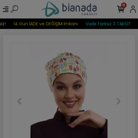
0
z!
14 Gün İADE ve DEĞİŞİM İmkanı
Vade Farksız 3 TAKSİT