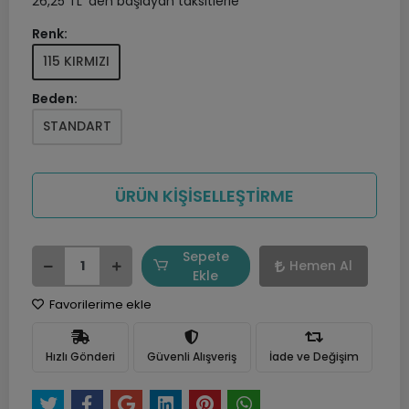
26,25 TL 'den başlayan taksitlerle
Renk:
115 KIRMIZI
Beden:
STANDART
ÜRÜN KİŞİSELLEŞTİRME
Sepete
Hemen Al
Ekle
Favorilerime ekle
Hızlı Gönderi
Güvenli Alışveriş
İade ve Değişim