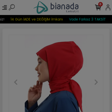
0
z!
14 Gün İADE ve DEĞİŞİM İmkanı
Vade Farksız 3 TAKSİT