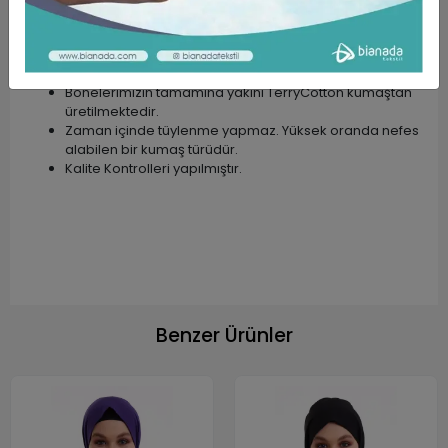
modellerimiz mevcuttur.
Farklı meslek gruplarının kullanımına uygundur.
Ürün Kumaş Özellikleri
Bonelerimizin tamamına yakını TerryCotton kumaştan
üretilmektedir.
Zaman içinde tüylenme yapmaz. Yüksek oranda nefes
alabilen bir kumaş türüdür.
Kalite Kontrolleri yapılmıştır.
Benzer Ürünler