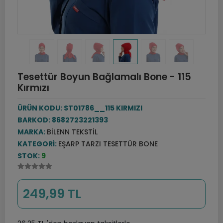
Tesettür Boyun Bağlamalı Bone - 115
Kırmızı
ÜRÜN KODU:
ST01786__115 KIRMIZI
BARKOD:
8682723221393
MARKA:
BILENN TEKSTIL
KATEGORI:
EŞARP TARZI TESETTÜR BONE
STOK:
9
249,99 TL