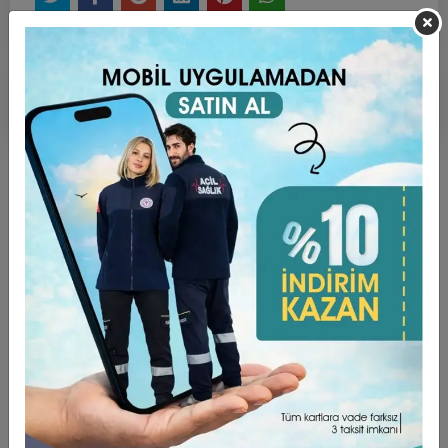
Ürün Açıklaması
Garanti ve Teslimat
Taksit Seçenekleri
Yorumlar
ÜRÜN ÖZELLİKLERİ ;
PAMUKLU TERY COTTON KUMAŞTIR. ( %60 Pamuk , %35
poly, %5 Lycra )
Bonelerimiz Standart Boyda üretilmektedir.
Boyun bağlamalıdır.
Ter Emici özellikte,
Desenli, Nakışlı, Tek Renk ve Tesettür Bone