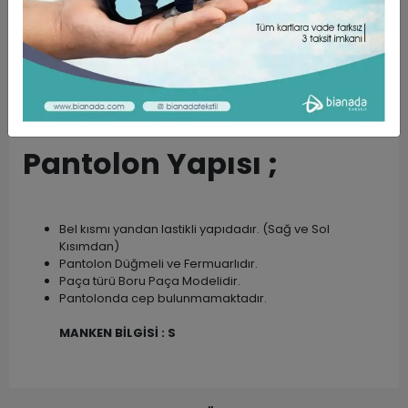
Kumaşlarımız ÖZEL DOKUMA Kumaşlardır.
Dokunuşu Yumuşak, Yüksek Oranda Nefes Alabilen
Rahat Bir Kumaş Türüdür.
Zaman İçinde Sararma, Solma, Tüylenme Yapmaz.
Ürünlerimiz Özel Oturtmalı Kulplu Kalıptır.
Kolay Ütülenebilir ve Ütü Tutma Oranları Yüksektir.
Pantolon Yapısı ;
Bel kısmı yandan lastikli yapıdadır. (Sağ ve Sol
Kısımdan)
Pantolon Düğmeli ve Fermuarlıdır.
Paça türü Boru Paça Modelidir.
Pantolonda cep bulunmamaktadır.
MANKEN BİLGİSİ : S