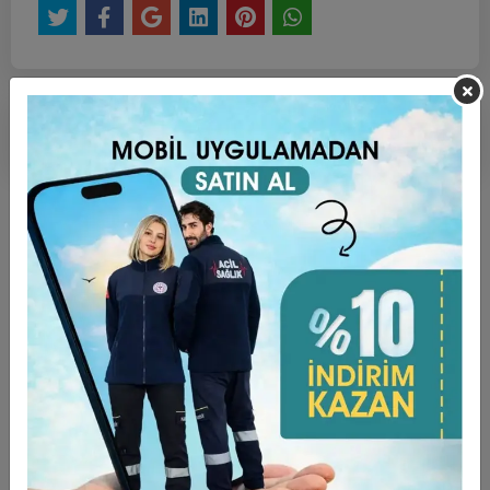
Ürün Açıklaması
Garanti ve Teslimat
Taksit Seçenekleri
Yorumlar
ÜRÜN ÖZELLİKLERİ ;
Kumaş Türü Alpaka’dır. (%75 Poly + %25 Viscon)
TAKMA KOLDUR.