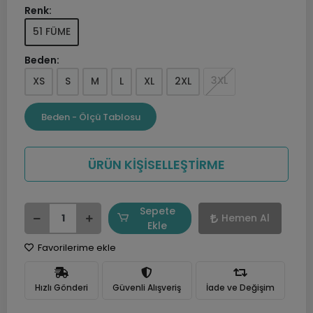
Renk:
51 FÜME
Beden:
3XL
XS
S
M
L
XL
2XL
Beden - Ölçü Tablosu
ÜRÜN KİŞİSELLEŞTİRME
Sepete
Hemen Al
Ekle
Favorilerime ekle
Hızlı Gönderi
Güvenli Alışveriş
İade ve Değişim