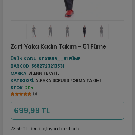
Zarf Yaka Kadın Takım - 51 Füme
ÜRÜN KODU:
ST01556__51 FÜME
BARKOD:
8682723213831
MARKA:
BILENN TEKSTIL
KATEGORI:
ALPAKA SCRUBS FORMA TAKIMI
STOK:
20+
(1)
699,99 TL
73,50 TL 'den başlayan taksitlerle