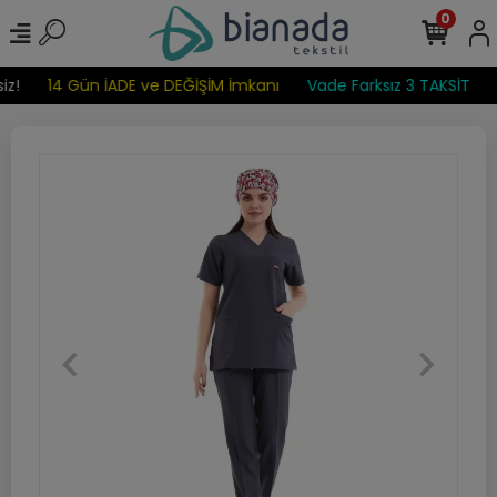
0
z!
14 Gün İADE ve DEĞİŞİM İmkanı
Vade Farksız 3 TAKSİT