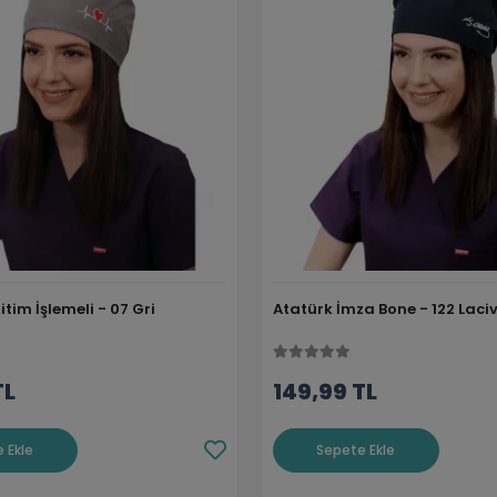
tim İşlemeli - 07 Gri
Atatürk İmza Bone - 122 Laciv
TL
149,99 TL
 Ekle
Sepete Ekle