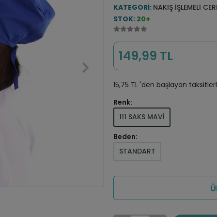
KATEGORI:
NAKIŞ İŞLEMELI CE
STOK:
20+
149,99 TL
15,75 TL 'den başlayan taksitler
Renk:
111 SAKS MAVİ
Beden:
STANDART
Ü