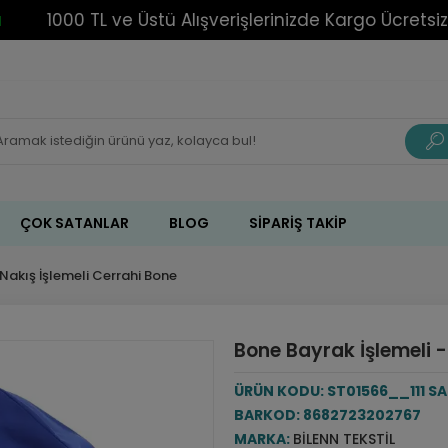
1000 TL ve Üstü Alışverişlerinizde Kargo Ücretsiz!
ÇOK SATANLAR
BLOG
SIPARIŞ TAKIP
Nakış İşlemeli Cerrahi Bone
Bone Bayrak İşlemeli -
ÜRÜN KODU:
ST01566__111 S
BARKOD:
8682723202767
MARKA:
BILENN TEKSTIL