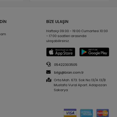
EDİN
BİZE ULAŞIN
Haftaiçi 09:00 - 19:00 Cumartesi 10:00
gram
- 17:00 saatleri arasında
ulaşabilirsiniz.
05422303505
bilgi@bian.com.tr
Orta Mah. 673. Sok No:13/A 13/B
Mustafa Vural Apart. Adapazarı
Sakarya