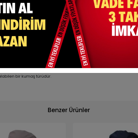
, %5 Lycra )
an düşme yada kayma yapmaz.
lında iz yapmasının önüne geçen bant bulunmaktadır.
 mevcuttur.
etilmektedir.
abilen bir kumaş türüdür.
Benzer Ürünler