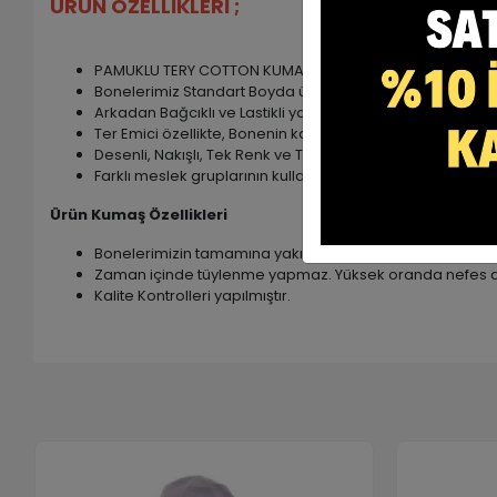
ÜRÜN ÖZELLİKLERİ ;
PAMUKLU TERY COTTON KUMAŞTIR. ( %60 Pamuk , %35 poly
Bonelerimiz Standart Boyda üretilmektedir.
Arkadan Bağcıklı ve Lastikli yapıya sahiptir. Kafanızd
Ter Emici özellikte, Bonenin kaymasını engelleyen ve A
Desenli, Nakışlı, Tek Renk ve Tesettür Bone modellerimiz
Farklı meslek gruplarının kullanımına uygundur.
Ürün Kumaş Özellikleri
Bonelerimizin tamamına yakını TerryCotton kumaştan ür
Zaman içinde tüylenme yapmaz. Yüksek oranda nefes al
Kalite Kontrolleri yapılmıştır.