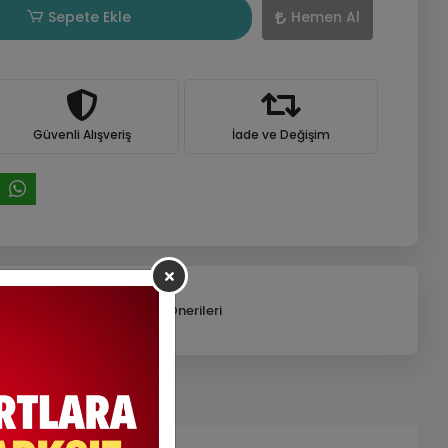
Sepete Ekle
Hemen Al
Güvenli Alışveriş
İade ve Değişim
efonla Sipariş
Ürün Önerileri