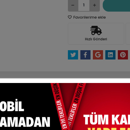
Favorilerime ekle
Hızlı Gönderi
e Et
Yorum Yaz
Karşılaştır
Fiyat Alarmı
Tel
ksit Seçenekleri
Yorumlar