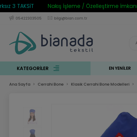
z 3 TAKSİT
Nakış İşleme / Özelleştirme İmkanı
05422303505
bilgi@bian.com.tr
KATEGORİLER
EN YENILER
Ana Sayfa
Cerrahi Bone
Klasik Cerrahi Bone Modelleri