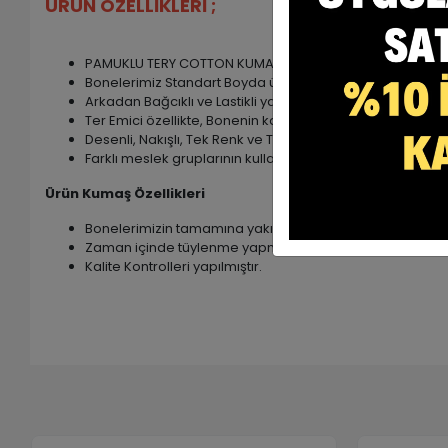
ÜRÜN ÖZELLİKLERİ ;
PAMUKLU TERY COTTON KUMAŞTIR. ( %60 Pamuk , %35 poly
Bonelerimiz Standart Boyda üretilmektedir.
Arkadan Bağcıklı ve Lastikli yapıya sahiptir. Kafanızd
Ter Emici özellikte, Bonenin kaymasını engelleyen ve A
Desenli, Nakışlı, Tek Renk ve Tesettür Bone modellerimiz
Farklı meslek gruplarının kullanımına uygundur.
Ürün Kumaş Özellikleri
Bonelerimizin tamamına yakını TerryCotton kumaştan ür
Zaman içinde tüylenme yapmaz. Yüksek oranda nefes al
Kalite Kontrolleri yapılmıştır.