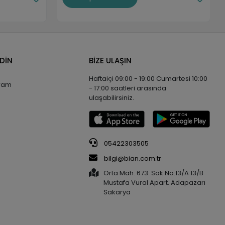
EDİN
BİZE ULAŞIN
Haftaiçi 09:00 - 19:00 Cumartesi 10:00
gram
- 17:00 saatleri arasında
ulaşabilirsiniz.
05422303505
bilgi@bian.com.tr
Orta Mah. 673. Sok No:13/A 13/B
Mustafa Vural Apart. Adapazarı
Sakarya