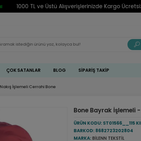
1000 TL ve Üstü Alışverişlerinizde Kargo Ücretsiz!
ÇOK SATANLAR
BLOG
SIPARIŞ TAKIP
Nakış İşlemeli Cerrahi Bone
Bone Bayrak İşlemeli - 
ÜRÜN KODU:
ST01566__115 KI
BARKOD:
8682723202804
MARKA:
BILENN TEKSTIL