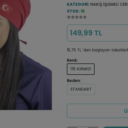
KATEGORI:
NAKIŞ İŞLEMELI CE
STOK:
19
149,99 TL
15,75 TL 'den başlayan taksitler
Renk:
115 KIRMIZI
Beden:
STANDART
Ü