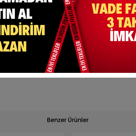
, %5 Lycra )
an düşme yada kayma yapmaz.
lında iz yapmasının önüne geçen bant bulunmaktadır.
 mevcuttur.
etilmektedir.
abilen bir kumaş türüdür.
Benzer Ürünler