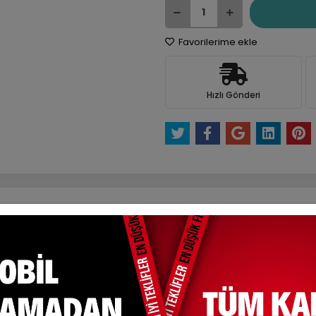
Favorilerime ekle
Hızlı Gönderi
e Et
Yorum Yaz
Karşılaştır
Fiyat Alarmı
Tel
ksit Seçenekleri
Yorumlar