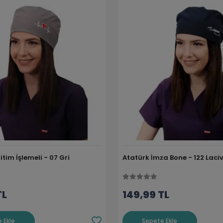
tim İşlemeli - 07 Gri
Atatürk İmza Bone - 122 Laciv
TL
149,99 TL
 Ekle
Sepete Ekle