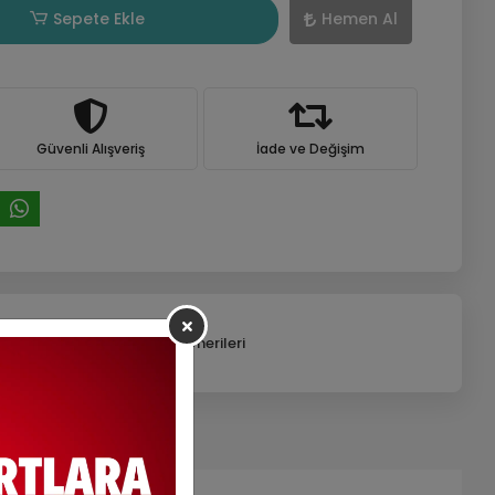
Sepete Ekle
Hemen Al
Güvenli Alışveriş
İade ve Değişim
efonla Sipariş
Ürün Önerileri