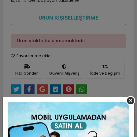
15,75 TL 'den başlayan taksitlerle
ÜRÜN KİŞİSELLEŞTİRME
Ürün stokta bulunmamaktadır.
Favorilerime ekle
Hızlı Gönderi
Güvenli Alışveriş
İade ve Değişim