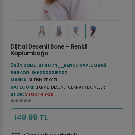
Dijital Desenli Bone - Renkli
Kaplumbağa
ÜRÜN KODU:
ST01774__RENKLİ KAPLUMBAĞ
BARKOD:
8690000015207
MARKA:
BILENN TEKSTIL
KATEGORI:
LIKRALI DESENLI CERRAHI BONELER
STOK:
STOKTA YOK
149,99 TL