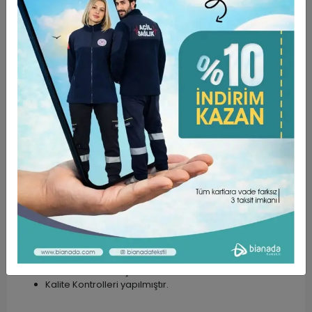
Ürün Açıklaması
Garanti ve Teslimat
Taksit Seçenekleri
Yorumlar
ÜRÜN ÖZELLİKLERİ ;
%100 POLYESTER . Dijital baskılıdır.
Bonelerimiz Standart Boyda üretilmektedir.
Arkadan Bağcıklı ve Lastikli yapıya sahiptir. Kafanızdan
düşme yada kayma yapmaz.
Desenli, Nakışlı, Tek Renk ve Tesettür Bone
modellerimiz mevcuttur.
Farklı meslek gruplarının kullanımına uygundur.
Ürün Kumaş Özellikleri
Zaman içinde tüylenme yapmaz. Yüksek oranda nefes
alabilen bir kumaş türüdür.
Kalite Kontrolleri yapılmıştır.