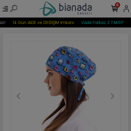
0
z!
14 Gün İADE ve DEĞİŞİM İmkanı
Vade Farksız 3 TAKSİT