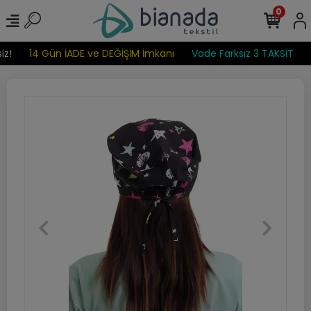
0
z!
14 Gün İADE ve DEĞİŞİM İmkanı
Vade Farksız 3 TAKSİT