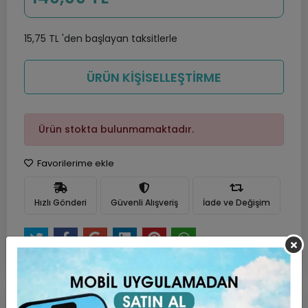
15,75 TL 'den başlayan taksitlerle
ÜRÜN KİŞİSELLEŞTİRME
Ürün stokta bulunmamaktadır.
Favorilerime ekle
Hızlı Gönderi
Güvenli Alışveriş
İade ve Değişim