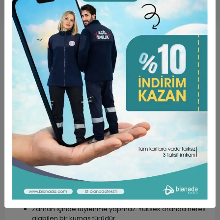
Ürün Açıklaması
Garanti ve Teslimat
Taksit Seçenekleri
Yorumlar
ÜRÜN ÖZELLİKLERİ ;
%100 POLYESTER . Dijital baskılıdır.
Bonelerimiz Standart Boyda üretilmektedir.
Arkadan Bağcıklı ve Lastikli yapıya sahiptir. Kafanızdan
düşme yada kayma yapmaz.
Desenli, Nakışlı, Tek Renk ve Tesettür Bone
modellerimiz mevcuttur.
Farklı meslek gruplarının kullanımına uygundur.
Ürün Kumaş Özellikleri
Zaman içinde tüylenme yapmaz. Yüksek oranda nefes
alabilen bir kumaş türüdür.