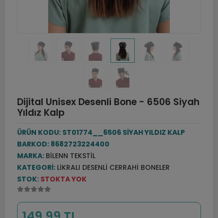
Dijital Unisex Desenli Bone - 6506 Siyah
Yıldız Kalp
ÜRÜN KODU:
ST01774__6506 SİYAH YILDIZ KALP
BARKOD:
8682723224400
MARKA:
BILENN TEKSTIL
KATEGORI:
LIKRALI DESENLI CERRAHI BONELER
STOK:
STOKTA YOK
149,99 TL