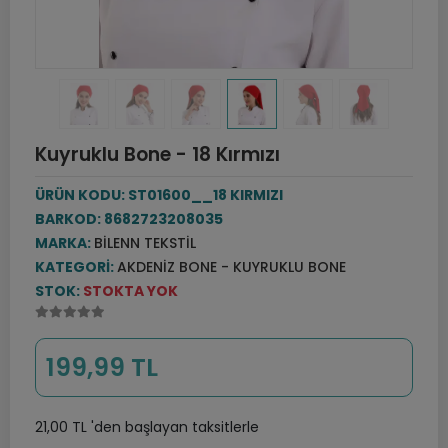
Kuyruklu Bone - 18 Kırmızı
ÜRÜN KODU:
ST01600__18 KIRMIZI
BARKOD:
8682723208035
MARKA:
BILENN TEKSTIL
KATEGORI:
AKDENIZ BONE - KUYRUKLU BONE
STOK:
STOKTA YOK
199,99 TL
21,00 TL 'den başlayan taksitlerle