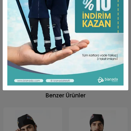
Ürün Açıklaması
Garanti ve Teslimat
Taksit Seçenekleri
Yorumlar
ÜRÜN ÖZELLİKLERİ ;
Dokunuşu yumuşak, yüksek oranda nefes alabilen
rahat bir kumaş türüdür.
Kumaş Türü Alpaka’dır. (%75 Poly + %25 Viscon)
Unisex Kalıptır.
Bağlamalıdır.
Benzer Ürünler