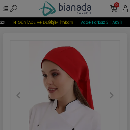
0
z!
14 Gün İADE ve DEĞİŞİM İmkanı
Vade Farksız 3 TAKSİT