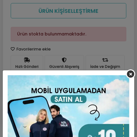
ÜRÜN KİŞİSELLEŞTİRME
Ürün stokta bulunmamaktadır.
Favorilerime ekle
Hızlı Gönderi
Güvenli Alışveriş
İade ve Değişim