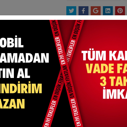
Et
Yorum Yaz
Karşılaştır
Gelince Haber Ver
ksit Seçenekleri
Yorumlar
umaş Türüdür.
Benzer Ürünler