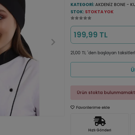
KATEGORI:
AKDENIZ BONE - K
STOK:
STOKTA YOK
199,99 TL
21,00 TL 'den başlayan taksitler
Ü
Ürün stokta bulunmamakt
Favorilerime ekle
Hızlı Gönderi