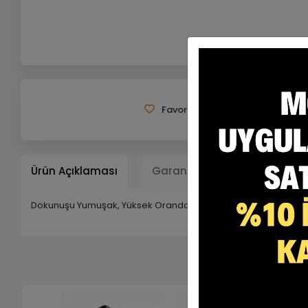
Favorilerime Ekle
Tavsiye 
Ürün Açıklaması
Garanti ve Teslimat
Ta
Dokunuşu Yumuşak, Yüksek Oranda Nefes Alabilen Rahat Bir K