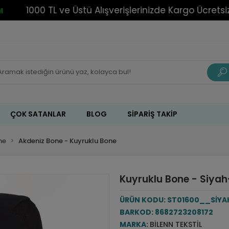
1000 TL ve Üstü Alışverişlerinizde Kargo Ücretsiz!
ÇOK SATANLAR
BLOG
SIPARIŞ TAKIP
ne
Akdeniz Bone - Kuyruklu Bone
Kuyruklu Bone - Siyah-
ÜRÜN KODU:
ST01600__SİYAH
BARKOD:
8682723208172
MARKA:
BILENN TEKSTIL