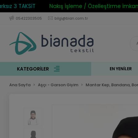
ız 3 TAKSİT
Nakış İşleme / Özelleştirme İmkanı
05422303505
bilgi@bian.com.tr
KATEGORİLER
EN YENILER
Ana Sayfa
Aşçı - Garson Giyim
Mantar Kep, Bandana, Bo