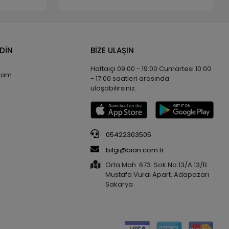
EDİN
BİZE ULAŞIN
Haftaiçi 09:00 - 19:00 Cumartesi 10:00
gram
- 17:00 saatleri arasında
ulaşabilirsiniz.
05422303505
bilgi@bian.com.tr
Orta Mah. 673. Sok No:13/A 13/B
Mustafa Vural Apart. Adapazarı
Sakarya