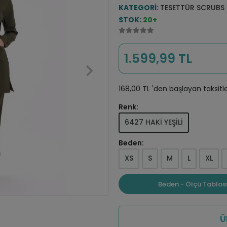
KATEGORI:
TESETTÜR SCRUBS
STOK:
20+
1.599,99 TL
168,00 TL 'den başlayan taksitle
Renk:
6427 HAKİ YEŞİLİ
Beden:
XS
S
M
L
XL
Beden - Ölçü Tablos
Ü