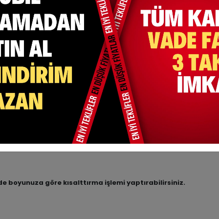
mevcuttur.
 Lycra )
.
e boyunuza göre kısalttırma işlemi yaptırabilirsiniz.