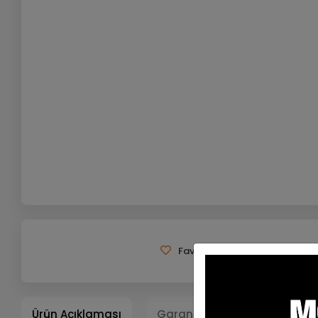
Favorilerime Ekle
Tavsiy
Ürün Açıklaması
Garanti ve Teslimat
Ta