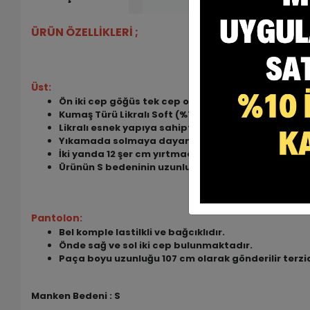
ÜRÜN ÖZELLİKLERİ ;
Üst:
Ön iki cep göğüs tek cep olmak üzere 3 adet cep 
Kumaş Türü Likralı Soft (%72 Poly + %25 Viscon + %3
Likralı esnek yapıya sahiptir.
Yıkamada solmaya dayanıklı olup kırışma yapmaz
İki yanda 12 şer cm yırtmaç bulunmaktadır.
Ürünün S bedeninin uzunluğu 84 cm dir.
Pantolon:
Bel komple lastilkli ve bağcıklıdır.
Önde sağ ve sol iki cep bulunmaktadır.
Paça boyu uzunluğu 107 cm olarak gönderilir terzid
Manken Bedeni : S