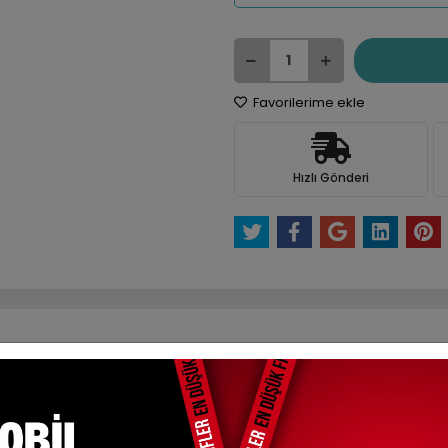
Favorilerime ekle
Hızlı Gönderi
e Et
Yorum Yaz
Karşılaştır
Fiyat Alarmı
Tel
ksit Seçenekleri
Yorumlar