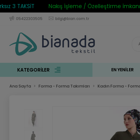
z 3 TAKSİT
Nakış İşleme / Özelleştirme İmkanı
05422303505
bilgi@bian.com.tr
KATEGORİLER
EN YENILER
Ana Sayfa
Forma - Forma Takımları
Kadın Forma - Forma