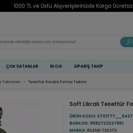
1000 TL ve Üstü Alışverişlerinizde Kargo Ücretsiz!
ÇOK SATANLAR
BLOG
SIPARIŞ TAKIP
 Takımları
Tesettür Scrubs Forma Takımı
Soft Likralı Tesettür F
ÜRÜN KODU:
ST01777__6427 H
BARKOD:
8682723227951
MARKA:
BILENN TEKSTIL