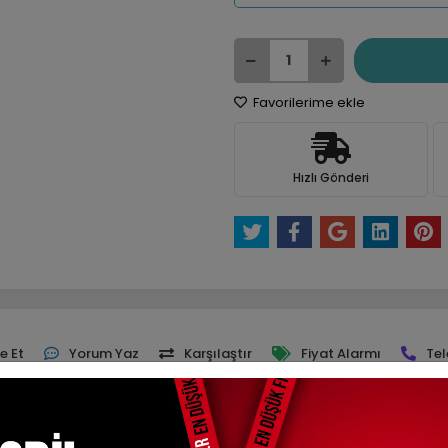
Favorilerime ekle
Hızlı Gönderi
e Et
Yorum Yaz
Karşılaştır
Fiyat Alarmı
Tel
ksit Seçenekleri
Yorumlar