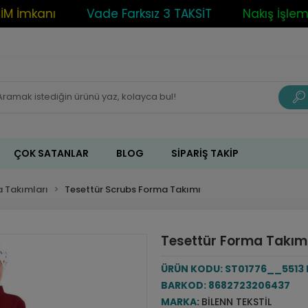
İmkanı
Vade Farksız 3 TAKSİT
Nakış İşleme /
ÇOK SATANLAR
BLOG
SIPARIŞ TAKIP
 Takımları
Tesettür Scrubs Forma Takımı
Tesettür Forma Takımı 
ÜRÜN KODU:
ST01776__5513
BARKOD:
8682723206437
MARKA:
BILENN TEKSTIL