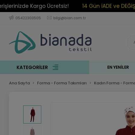
lerinizde Kargo Ücretsiz!
14 Gün İADE ve DEĞİŞİM 
05422303505
bilgi@bian.com.tr
KATEGORİLER
EN YENILER
Ana Sayfa
Forma - Forma Takımları
Kadın Forma - Forma