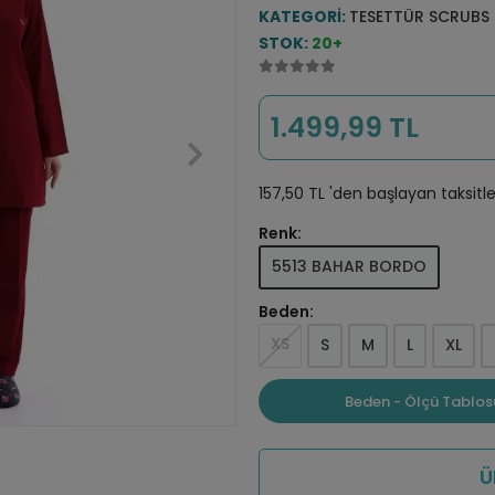
KATEGORI:
TESETTÜR SCRUBS
STOK:
20+
1.499,99 TL
157,50 TL 'den başlayan taksitle
Renk:
5513 BAHAR BORDO
Beden:
XS
S
M
L
XL
Beden - Ölçü Tablos
Ü