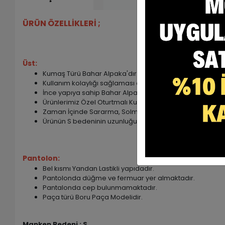
ÜRÜN ÖZELLİKLERİ ;
Üst:
Kumaş Türü Bahar Alpaka'dır. (%75 Poly + %25 Viscon)
Kullanım kolaylığı sağlaması adına düğme yerine ÇITÇIT k
İnce yapıya sahip Bahar Alpaka Kumaş kullanılarak imal e
Ürünlerimiz Özel Oturtmalı Kulplu Kalıptır.
Zaman İçinde Sararma, Solma, Tüylenme Yapmaz.
Ürünün S bedeninin uzunluğu 84 cm dir.
Pantolon:
Bel kısmı Yandan Lastikli yapıdadır.
Pantolonda düğme ve fermuar yer almaktadır.
Pantalonda cep bulunmamaktadır.
Paça türü Boru Paça Modelidir.
Manken Bedeni : S