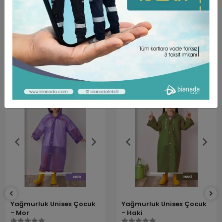
Bianada olarak sizlere her daim kaliteli ve kullanışlı ürünler
sunmaya devam ediyoruz. Satışta olan Yağmurluk Unisex
Çocuk - Yeşil ürünü de bu kriterler dikkate alınarak
hazırlanmış ve sizlerin beğenisine sunulmuştur.
Benzer Ürünler
Yağmurluk Unisex Çocuk
Yağmurluk Unisex Çocuk
- Mor
- Haki