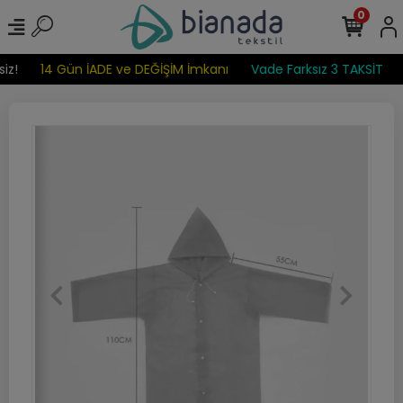
0
iz!
14 Gün İADE ve DEĞİŞİM İmkanı
Vade Farksız 3 TAKSİT