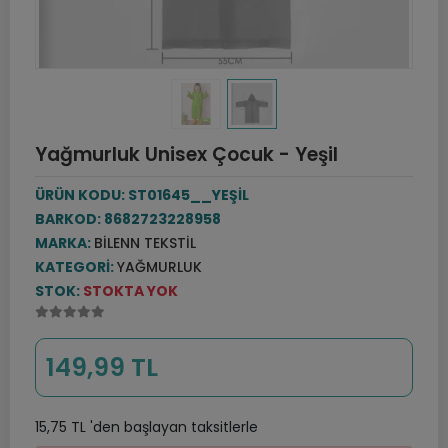
Yağmurluk Unisex Çocuk - Yeşil
ÜRÜN KODU:
ST01645__YEŞİL
BARKOD:
8682723228958
MARKA:
BILENN TEKSTIL
KATEGORI:
YAĞMURLUK
STOK:
STOKTA YOK
149,99 TL
15,75 TL 'den başlayan taksitlerle