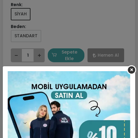
Renk:
SİYAH
Beden:
STANDART
Sepete
Hemen Al
Ekle
Favorilerime ekle
Hızlı Gönderi
Güvenli Alışveriş
İade ve Değişim