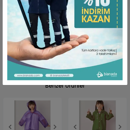
Ürün Açıklaması
Garanti ve Teslimat
Taksit Seçenekleri
Yorumlar
Bianada olarak sizlere her daim kaliteli ve kullanışlı ürünler
sunmaya devam ediyoruz. Satışta olan Yağmurluk Unisex Mrc
881 - Siyah ürünü de bu kriterler dikkate alınarak hazırlanmış
ve sizlerin beğenisine sunulmuştur.
Benzer Ürünler