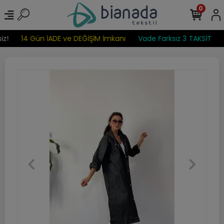
0
z!
14 Gün İADE ve DEĞİŞİM İmkanı
Vade Farksız 3 TAKSİT