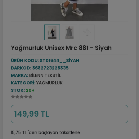
Yağmurluk Unisex Mrc 881 - Siyah
ÜRÜN KODU:
ST01644__SİYAH
BARKOD:
8682723228835
MARKA:
BILENN TEKSTIL
KATEGORI:
YAĞMURLUK
STOK:
20+
149,99 TL
15,75 TL 'den başlayan taksitlerle