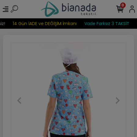
0
z!
14 Gün İADE ve DEĞİŞİM İmkanı
Vade Farksız 3 TAKSİT