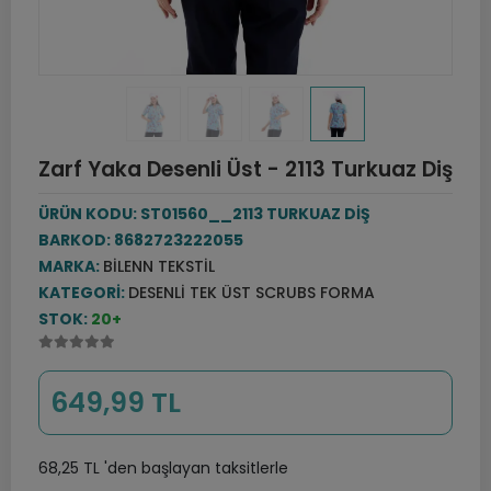
Zarf Yaka Desenli Üst - 2113 Turkuaz Diş
ÜRÜN KODU:
ST01560__2113 TURKUAZ DİŞ
BARKOD:
8682723222055
MARKA:
BILENN TEKSTIL
KATEGORI:
DESENLI TEK ÜST SCRUBS FORMA
STOK:
20+
649,99 TL
68,25 TL 'den başlayan taksitlerle