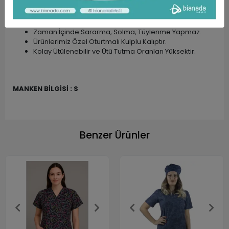
Kumaşlarımız ÖZEL DOKUMA Kumaşlardır.
Dokunuşu Yumuşak, Yüksek Oranda Nefes Alabilen
Rahat Bir Kumaş Türüdür.
Zaman İçinde Sararma, Solma, Tüylenme Yapmaz.
Ürünlerimiz Özel Oturtmalı Kulplu Kalıptır.
Kolay Ütülenebilir ve Ütü Tutma Oranları Yüksektir.
MANKEN BİLGİSİ : S
Benzer Ürünler