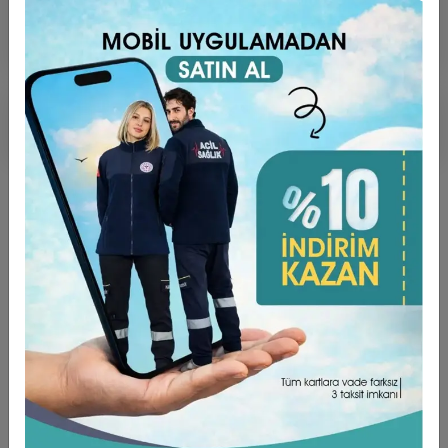
Ürün Açıklaması
Garanti ve Teslimat
Taksit Seçenekleri
Yorumlar
ÜRÜN ÖZELLİKLERİ ;
Kumaş Türü Alpaka’dır. (%75 Poly + %25 Viscon)
TAKMA KOLDUR.