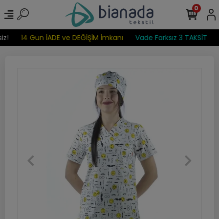
0
z!
14 Gün İADE ve DEĞİŞİM İmkanı
Vade Farksız 3 TAKSİT