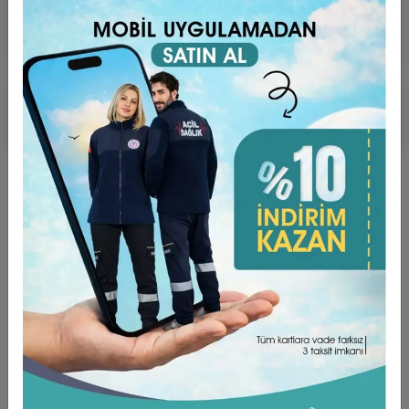
Ürün Açıklaması
Garanti ve Teslimat
Taksit Seçenekleri
Yorumlar
ÜRÜN ÖZELLİKLERİ ;
Kumaş Türü Alpaka’dır. (%75 Poly + %25 Viscon)
TAKMA KOLDUR.