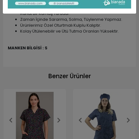
Kumaşlarımız ÖZEL DOKUMA Kumaşlardır.
Dokunuşu Yumuşak, Yüksek Oranda Nefes Alabilen
Rahat Bir Kumaş Türüdür.
Zaman İçinde Sararma, Solma, Tüylenme Yapmaz.
Ürünlerimiz Özel Oturtmalı Kulplu Kalıptır.
Kolay Ütülenebilir ve Ütü Tutma Oranları Yüksektir.
MANKEN BİLGİSİ : S
Benzer Ürünler