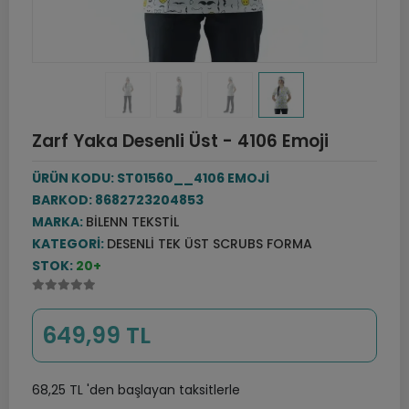
Zarf Yaka Desenli Üst - 4106 Emoji
ÜRÜN KODU:
ST01560__4106 EMOJİ
BARKOD:
8682723204853
MARKA:
BILENN TEKSTIL
KATEGORI:
DESENLI TEK ÜST SCRUBS FORMA
STOK:
20+
649,99 TL
68,25 TL 'den başlayan taksitlerle