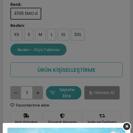
Renk:
4106 EMOJİ
Beden:
XS
S
M
L
XL
2XL
Beden - Ölçü Tablosu
ÜRÜN KİŞİSELLEŞTİRME
Sepete
Hemen Al
Ekle
Favorilerime ekle
Hızlı Gönderi
Güvenli Alışveriş
İade ve Değişim