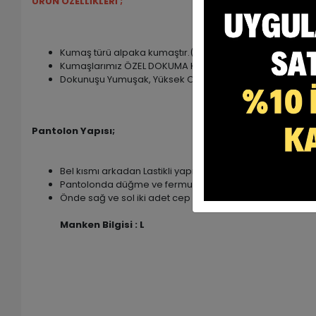
ÜRÜN ÖZELLİKLERİ ;
Kumaş türü alpaka kumaştır.(%75 poly + %25 viscon)
Kumaşlarımız ÖZEL DOKUMA Kumaşlardır.
Dokunuşu Yumuşak, Yüksek Oranda Nefes Alabilen Rahat
Pantolon Yapısı;
Bel kısmı arkadan Lastikli yapıdadır.
Pantolonda düğme ve fermuar yer almaktadır.
Önde sağ ve sol iki adet cep , arkada ise tek cep bulun
Manken Bilgisi : L