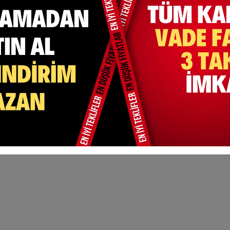
 Bir Kumaş Türüdür.
maktadır.