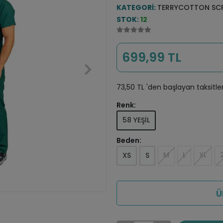
KATEGORI:
TERRYCOTTON SCR
STOK:
12
699,99 TL
73,50 TL 'den başlayan taksitle
Renk:
58 YEŞİL
Beden:
M
L
XL
XS
S
Ü