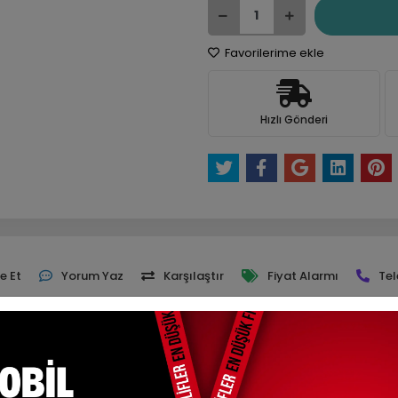
Favorilerime ekle
Hızlı Gönderi
e Et
Yorum Yaz
Karşılaştır
Fiyat Alarmı
Tel
ksit Seçenekleri
Yorumlar