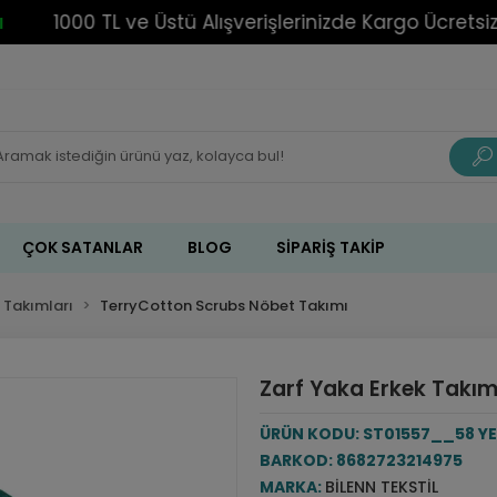
1000 TL ve Üstü Alışverişlerinizde Kargo Ücretsiz!
ÇOK SATANLAR
BLOG
SIPARIŞ TAKIP
 Takımları
TerryCotton Scrubs Nöbet Takımı
Zarf Yaka Erkek Takım 
ÜRÜN KODU:
ST01557__58 YE
BARKOD:
8682723214975
MARKA:
BILENN TEKSTIL