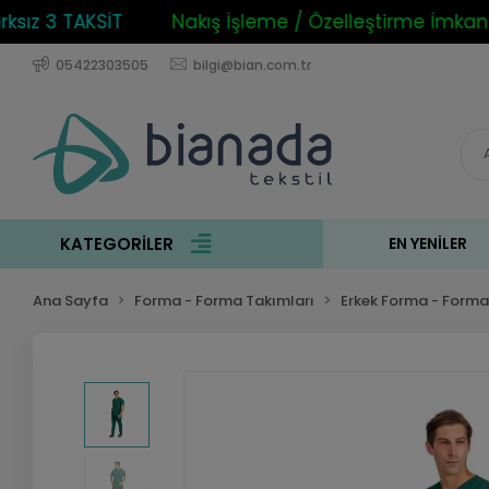
z 3 TAKSİT
Nakış İşleme / Özelleştirme İmkanı
05422303505
bilgi@bian.com.tr
KATEGORİLER
EN YENILER
Ana Sayfa
Forma - Forma Takımları
Erkek Forma - Forma