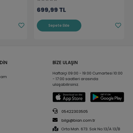
699,99 TL
Sepete Ekle
EDİN
BİZE ULAŞIN
Haftaiçi 09:00 - 19:00 Cumartesi 10:00
gram
- 17:00 saatleri arasında
ulaşabilirsiniz.
05422303505
bilgi@bian.com.tr
Orta Mah. 673. Sok No:13/A 13/B