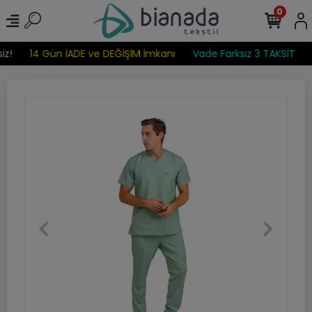
0
z!
14 Gün İADE ve DEĞİŞİM İmkanı
Vade Farksız 3 TAKSİT