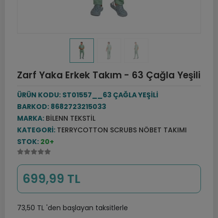
Zarf Yaka Erkek Takım - 63 Çağla Yeşili
ÜRÜN KODU:
ST01557__63 ÇAĞLA YEŞİLİ
BARKOD:
8682723215033
MARKA:
BILENN TEKSTIL
KATEGORI:
TERRYCOTTON SCRUBS NÖBET TAKIMI
STOK:
20+
699,99 TL
73,50 TL 'den başlayan taksitlerle