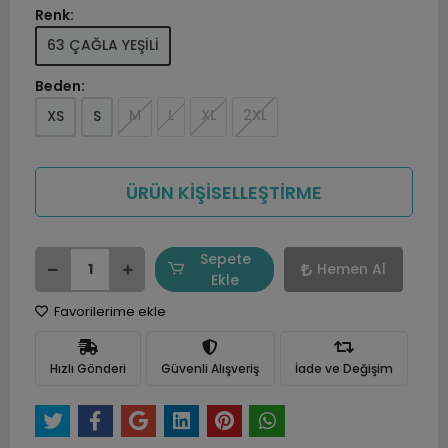
Renk:
63 ÇAĞLA YEŞİLİ
Beden:
M
L
XL
2XL
XS
S
ÜRÜN KİŞİSELLEŞTİRME
Sepete
Hemen Al
Ekle
Favorilerime ekle
Hızlı Gönderi
Güvenli Alışveriş
İade ve Değişim