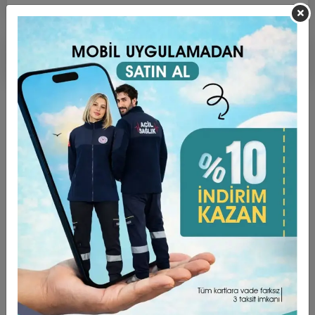
Ürün Açıklaması
Garanti ve Teslimat
Taksit Seçenekleri
Yorumlar
ÜRÜN ÖZELLİKLERİ ;
Kumaş türü alpaka kumaştır.(%75 poly + %25 viscon)
Kumaşlarımız ÖZEL DOKUMA Kumaşlardır.
Dokunuşu Yumuşak, Yüksek Oranda Nefes Alabilen
Rahat Bir Kumaş Türüdür.