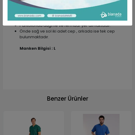
Pantolon Yapısı;
Bel kısmı arkadan Lastikli yapıdadır.
Pantolonda düğme ve fermuar yer almaktadır.
Önde sağ ve sol iki adet cep , arkada ise tek cep
bulunmaktadır.
Manken Bilgisi : L
Benzer Ürünler