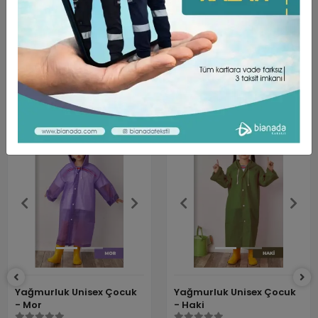
Bianada olarak sizlere her daim kaliteli ve kullanışlı ürünler
sunmaya devam ediyoruz. Satışta olan Yağmurluk Unisex Mrc
881 - Haki ürünü de bu kriterler dikkate alınarak hazırlanmış
ve sizlerin beğenisine sunulmuştur.
Benzer Ürünler
Yağmurluk Unisex Çocuk
Yağmurluk Unisex Çocuk
- Mor
- Haki