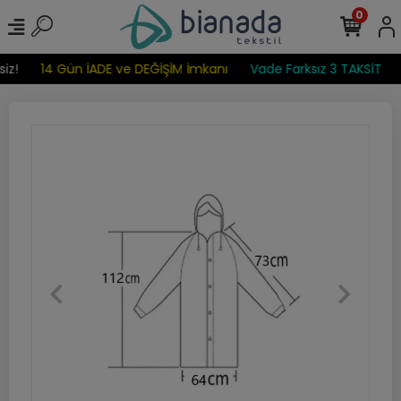
0
iz!
14 Gün İADE ve DEĞİŞİM İmkanı
Vade Farksız 3 TAKSİT