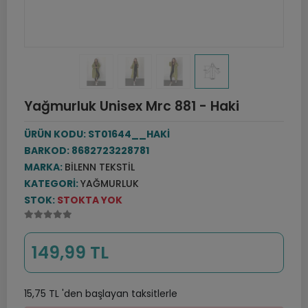
Yağmurluk Unisex Mrc 881 - Haki
ÜRÜN KODU:
ST01644__HAKİ
BARKOD:
8682723228781
MARKA:
BILENN TEKSTIL
KATEGORI:
YAĞMURLUK
STOK:
STOKTA YOK
149,99 TL
15,75 TL 'den başlayan taksitlerle