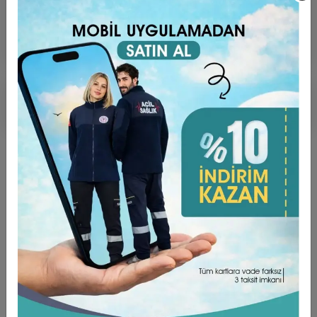
Ürün Açıklaması
Garanti ve Teslimat
Taksit Seçenekleri
Yorumlar
ÜRÜN ÖZELLİKLERİ ;
Kumaş Türü Alpaka’dır. (%75 Poly + %25 Viscon)