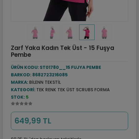
Zarf Yaka Kadın Tek Üst - 15 Fuşya
Pembe
ÜRÜN KODU:
ST01780__15 FUJYA PEMBE
BARKOD:
8682723216085
MARKA:
BILENN TEKSTIL
KATEGORI:
TEK RENK TEK ÜST SCRUBS FORMA
STOK:
5
649,99 TL