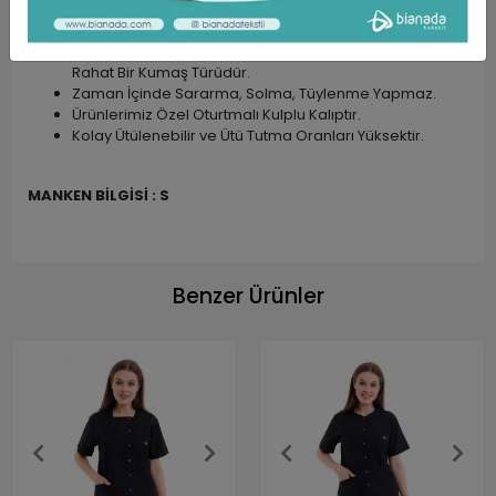
TAKMA KOLDUR.
Kumaşlarımız ÖZEL DOKUMA Kumaşlardır.
Dokunuşu Yumuşak, Yüksek Oranda Nefes Alabilen
Rahat Bir Kumaş Türüdür.
Zaman İçinde Sararma, Solma, Tüylenme Yapmaz.
Ürünlerimiz Özel Oturtmalı Kulplu Kalıptır.
Kolay Ütülenebilir ve Ütü Tutma Oranları Yüksektir.
MANKEN BİLGİSİ : S
Benzer Ürünler