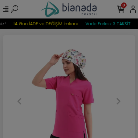
0
z!
14 Gün İADE ve DEĞİŞİM İmkanı
Vade Farksız 3 TAKSİT