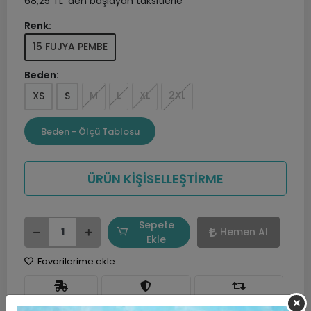
68,25 TL 'den başlayan taksitlerle
Renk:
15 FUJYA PEMBE
Beden:
M
L
XL
2XL
XS
S
Beden - Ölçü Tablosu
ÜRÜN KİŞİSELLEŞTİRME
Sepete
Hemen Al
Ekle
Favorilerime ekle
Hızlı Gönderi
Güvenli Alışveriş
İade ve Değişim