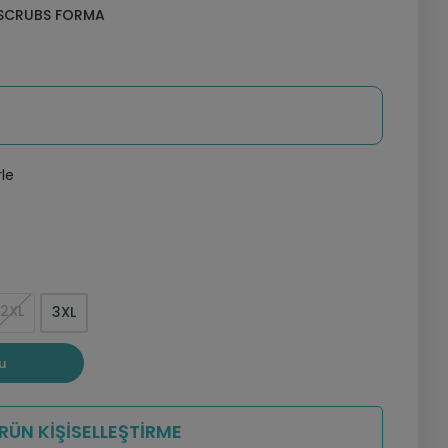
 SCRUBS FORMA
rle
2XL
3XL
u
RÜN KİŞİSELLEŞTİRME