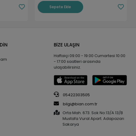
Sepete Ekle
EDİN
BİZE ULAŞIN
Haftaiçi 09:00 - 19:00 Cumartesi 10:00
gram
- 17:00 saatleri arasında
ulaşabilirsiniz.
05422303505
bilgi@bian.com.tr
Orta Mah. 673. Sok No:13/A 13/B
Mustafa Vural Apart. Adapazarı
Sakarya