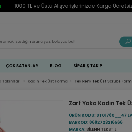
1000 TL ve Üstü Alışverişlerinizde Kargo Ücretsiz!
ÇOK SATANLAR
BLOG
SIPARIŞ TAKIP
 Takımları
Kadın Tek Üst Forma
Tek Renk Tek Üst Scrubs For
Zarf Yaka Kadın Tek Üs
ÜRÜN KODU:
ST01780__47 L
BARKOD:
8682723216566
MARKA:
BILENN TEKSTIL