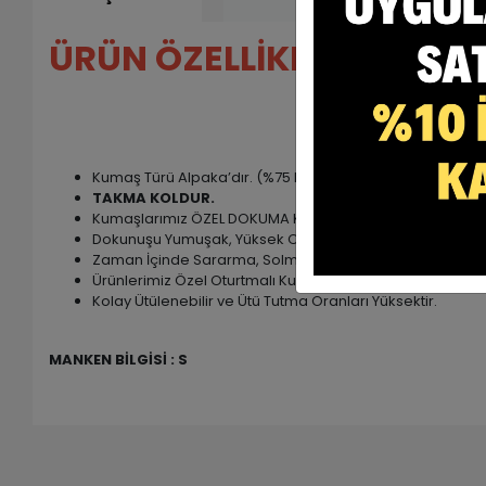
ÜRÜN ÖZELLİKLERİ ;
Kumaş Türü Alpaka’dır. (%75 Poly + %25 Viscon)
TAKMA KOLDUR.
Kumaşlarımız ÖZEL DOKUMA Kumaşlardır.
Dokunuşu Yumuşak, Yüksek Oranda Nefes Alabilen Rahat
Zaman İçinde Sararma, Solma, Tüylenme Yapmaz.
Ürünlerimiz Özel Oturtmalı Kulplu Kalıptır.
Kolay Ütülenebilir ve Ütü Tutma Oranları Yüksektir.
MANKEN BİLGİSİ : S