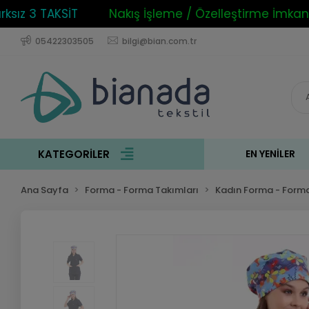
z 3 TAKSİT
Nakış İşleme / Özelleştirme İmkanı
05422303505
bilgi@bian.com.tr
KATEGORİLER
EN YENILER
Ana Sayfa
Forma - Forma Takımları
Kadın Forma - Forma