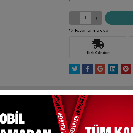
Favorilerime ekle
Hızlı Gönderi
e Et
Yorum Yaz
Karşılaştır
Fiyat Alarmı
Tel
ksit Seçenekleri
Yorumlar