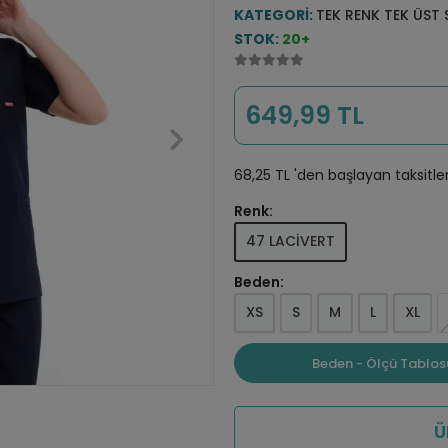
KATEGORI:
TEK RENK TEK ÜST
STOK:
20+
649,99 TL
68,25 TL 'den başlayan taksitle
Renk:
47 LACİVERT
Beden:
XS
S
M
L
XL
Beden - Ölçü Tablos
Ü