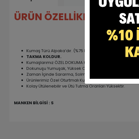
ÜRÜN ÖZELLİKLERİ ;
Kumaş Türü Alpaka’dır. (%75 Poly + %25 Viscon)
TAKMA KOLDUR.
Kumaşlarımız ÖZEL DOKUMA Kumaşlardır.
Dokunuşu Yumuşak, Yüksek Oranda Nefes Alabilen Rahat
Zaman İçinde Sararma, Solma, Tüylenme Yapmaz.
Ürünlerimiz Özel Oturtmalı Kulplu Kalıptır.
Kolay Ütülenebilir ve Ütü Tutma Oranları Yüksektir.
MANKEN BİLGİSİ : S