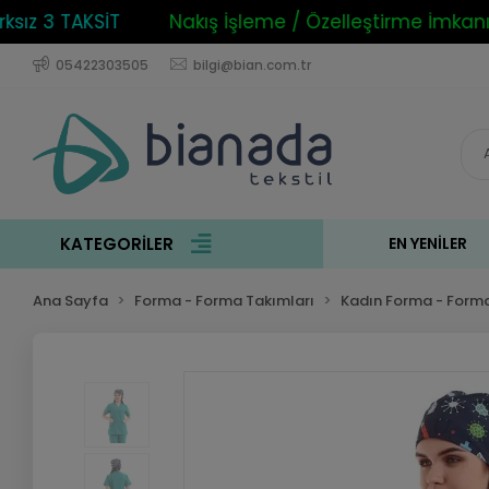
z 3 TAKSİT
Nakış İşleme / Özelleştirme İmkanı
05422303505
bilgi@bian.com.tr
KATEGORİLER
EN YENILER
Ana Sayfa
Forma - Forma Takımları
Kadın Forma - Forma