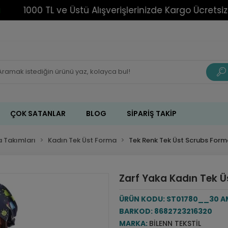
1000 TL ve Üstü Alışverişlerinizde Kargo Ücretsiz!
ÇOK SATANLAR
BLOG
SIPARIŞ TAKIP
 Takımları
Kadın Tek Üst Forma
Tek Renk Tek Üst Scrubs For
Zarf Yaka Kadın Tek Ü
ÜRÜN KODU:
ST01780__30 AM
BARKOD:
8682723216320
MARKA:
BILENN TEKSTIL