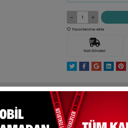
Favorilerime ekle
Hızlı Gönderi
e Et
Yorum Yaz
Karşılaştır
Fiyat Alarmı
Tel
ksit Seçenekleri
Yorumlar