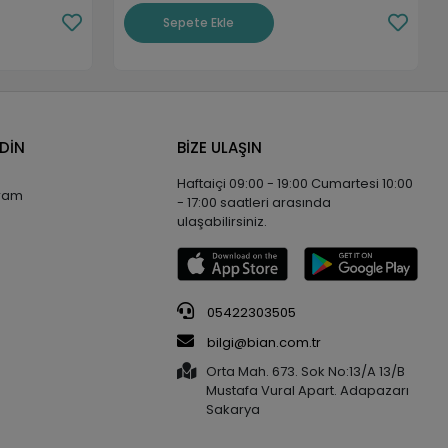
Sepete Ekle
EDİN
BİZE ULAŞIN
Haftaiçi 09:00 - 19:00 Cumartesi 10:00
gram
- 17:00 saatleri arasında
ulaşabilirsiniz.
05422303505
bilgi@bian.com.tr
Orta Mah. 673. Sok No:13/A 13/B
Mustafa Vural Apart. Adapazarı
Sakarya