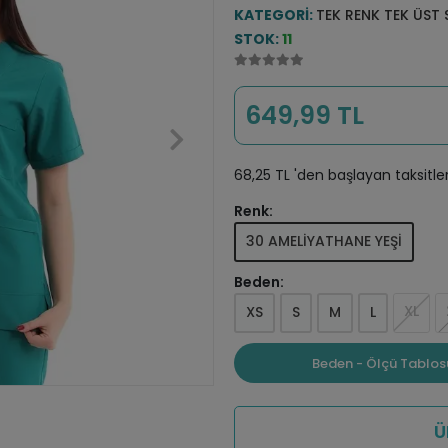
KATEGORI:
TEK RENK TEK ÜST
STOK:
11
649,99 TL
68,25 TL 'den başlayan taksitle
Renk:
30 AMELİYATHANE YEŞİ
Beden:
XL
XS
S
M
L
Beden - Ölçü Tablos
Ü