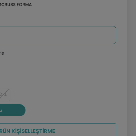
 SCRUBS FORMA
rle
2XL
u
RÜN KİŞİSELLEŞTİRME