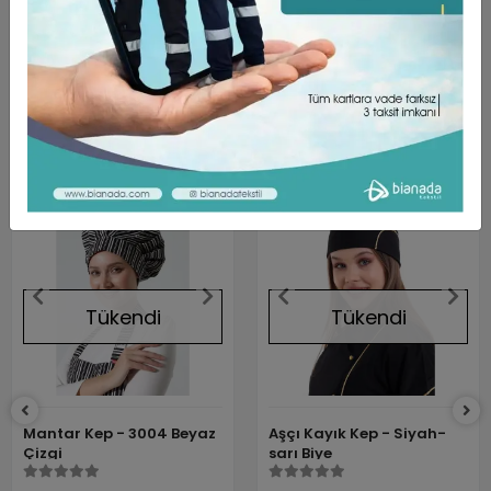
Dokunuşu yumuşak, yüksek oranda nefes alabilen rahat bir
kumaş türüdür.
Benzer Ürünler
Tükendi
Tükendi
Mantar Kep - 3004 Beyaz
Aşçı Kayık Kep - Siyah-
Çizgi
sarı Biye