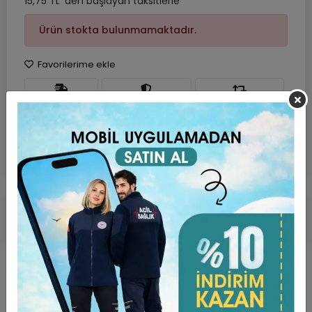
15,75 TL 'den başlayan taksitlerle
Ürün stokta bulunmamaktadır.
Favorilerime ekle
Hızlı Gönderi
Güvenli Alışveriş
İade ve Değişim
Ürün Açıklaması
Garanti ve Teslimat
Taksit Seçenekleri
Yorumlar