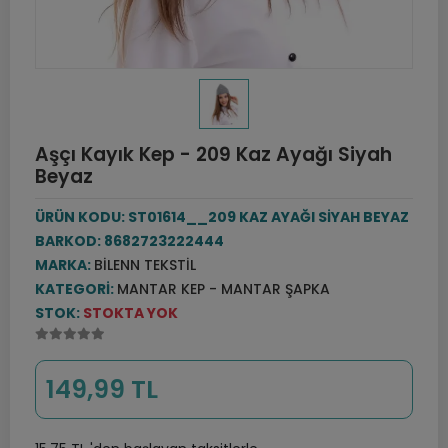
Aşçı Kayık Kep - 209 Kaz Ayağı Siyah
Beyaz
ÜRÜN KODU:
ST01614__209 KAZ AYAĞI SİYAH BEYAZ
BARKOD:
8682723222444
MARKA:
BILENN TEKSTIL
KATEGORI:
MANTAR KEP - MANTAR ŞAPKA
STOK:
STOKTA YOK
149,99 TL