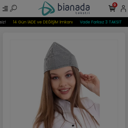
0
iz!
14 Gün İADE ve DEĞİŞİM İmkanı
Vade Farksız 3 TAKSİT