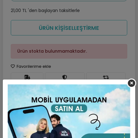
21,00 TL 'den başlayan taksitlerle
ÜRÜN KİŞİSELLEŞTİRME
Ürün stokta bulunmamaktadır.
Favorilerime ekle
Hızlı Gönderi
Güvenli Alışveriş
İade ve Değişim