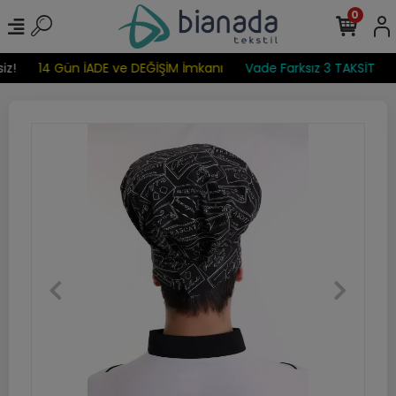
0
z!
14 Gün İADE ve DEĞİŞİM İmkanı
Vade Farksız 3 TAKSİT