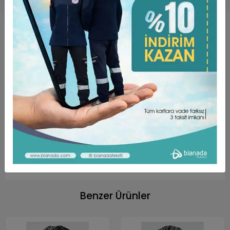
Ürün Açıklaması
Garanti ve Teslimat
Taksit Seçenekleri
Yorumlar
ÜRÜN ÖZELLİKLERİ ;
Dokunuşu yumuşak, yüksek oranda nefes alabilen
rahat bir kumaş türüdür.
Kumaş Türü Alpaka’dır. (%75 Poly + %25 Viscon)
Unisex Kalıptır.
Arkası cırtlıdır. Kafa yapısına göre ayarlanabilir.
Benzer Ürünler