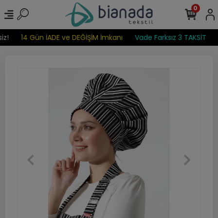
0
z!
14 Gün İADE ve DEĞİŞİM İmkanı
Vade Farksız 3 TAKSİT