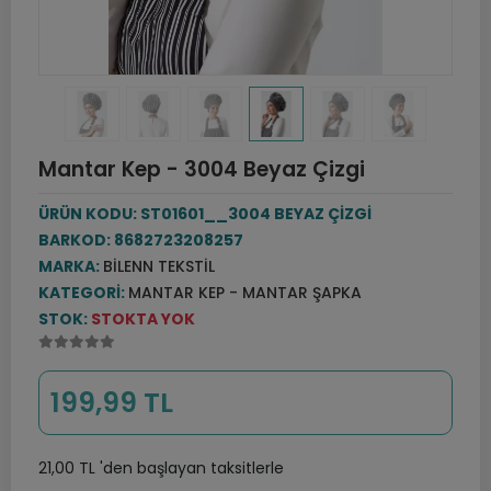
Mantar Kep - 3004 Beyaz Çizgi
ÜRÜN KODU:
ST01601__3004 BEYAZ ÇİZGİ
BARKOD:
8682723208257
MARKA:
BILENN TEKSTIL
KATEGORI:
MANTAR KEP - MANTAR ŞAPKA
STOK:
STOKTA YOK
199,99 TL
21,00 TL 'den başlayan taksitlerle