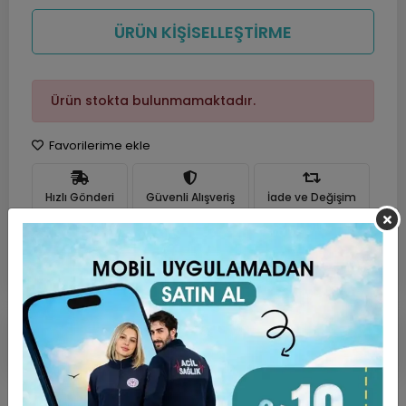
ÜRÜN KİŞİSELLEŞTİRME
Ürün stokta bulunmamaktadır.
Favorilerime ekle
Hızlı Gönderi
Güvenli Alışveriş
İade ve Değişim