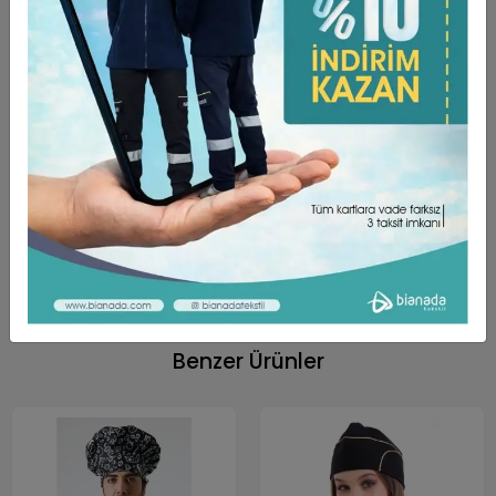
Ürün Açıklaması
Garanti ve Teslimat
Taksit Seçenekleri
Yorumlar
ÜRÜN ÖZELLİKLERİ ;
Dokunuşu yumuşak, yüksek oranda nefes alabilen
rahat bir kumaş türüdür.
Kumaş Türü Alpaka’dır. (%75 Poly + %25 Viscon)
Unisex Kalıptır.
Arkası cırtlıdır. Kafa yapısına göre ayarlanabilir.
Benzer Ürünler