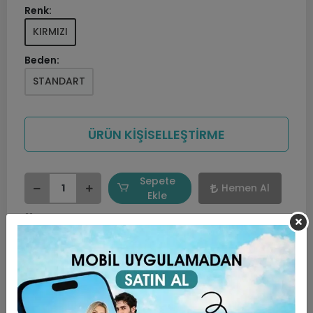
Renk:
KIRMIZI
Beden:
STANDART
ÜRÜN KİŞİSELLEŞTİRME
Sepete
Hemen Al
Ekle
Favorilerime ekle
Hızlı Gönderi
Güvenli Alışveriş
İade ve Değişim