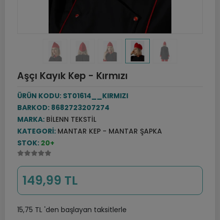
Aşçı Kayık Kep - Kırmızı
ÜRÜN KODU:
ST01614__KIRMIZI
BARKOD:
8682723207274
MARKA:
BILENN TEKSTIL
KATEGORI:
MANTAR KEP - MANTAR ŞAPKA
STOK:
20+
149,99 TL
15,75 TL 'den başlayan taksitlerle