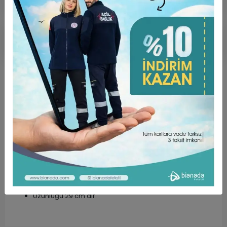
Ürün Açıklaması
Garanti ve Teslimat
Taksit Seçenekleri
Yorumlar
ÜRÜN ÖZELLİKLERİ ;
Dokunuşu yumuşak, yüksek oranda nefes alabilen
rahat bir kumaş türüdür.
Kumaş Türü Alpaka’dır. (%75 Poly + %25 Viscon)
Unisex Kalıptır.
Uzunluğu 29 cm dir.