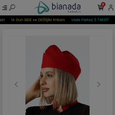
0
z!
14 Gün İADE ve DEĞİŞİM İmkanı
Vade Farksız 3 TAKSİT