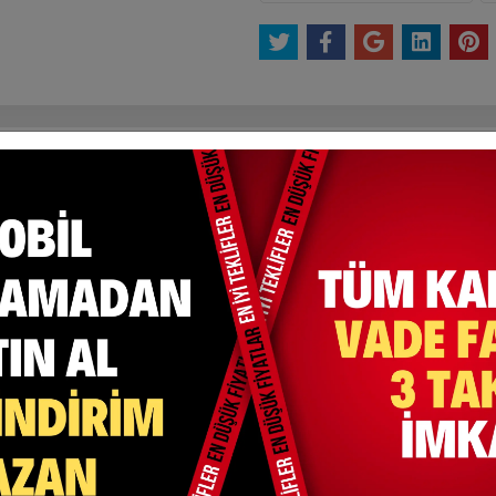
Et
Yorum Yaz
Karşılaştır
Gelince Haber Ver
ksit Seçenekleri
Yorumlar
bir kumaş türüdür.