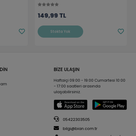
149,99 TL
Stokta Yok
EDİN
BİZE ULAŞIN
Haftaiçi 09:00 - 19:00 Cumartesi 10:00
gram
- 17:00 saatleri arasında
ulaşabilirsiniz.
05422303505
bilgi@bian.com.tr