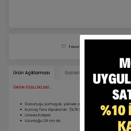
Favorilerime Ekle
Tavsiye 
Ürün Açıklaması
Garanti ve Teslimat
Ta
ÜRÜN ÖZELLİKLERİ ;
Dokunuşu yumuşak, yüksek oranda nefes alabilen rahat 
Kumaş Türü Alpaka’dır. (%75 Poly + %25 Viscon)
Unisex Kalıptır.
Uzunluğu 29 cm dir.