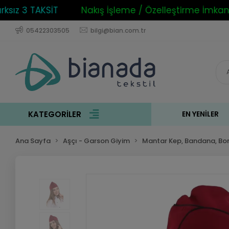
z 3 TAKSİT
Nakış İşleme / Özelleştirme İmkanı
05422303505
bilgi@bian.com.tr
KATEGORİLER
EN YENILER
Ana Sayfa
Aşçı - Garson Giyim
Mantar Kep, Bandana, Bo