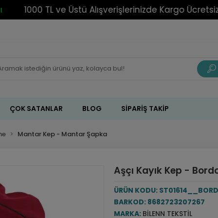
1000 TL ve Üstü Alışverişlerinizde Kargo Ücretsiz!
ÇOK SATANLAR
BLOG
SIPARIŞ TAKIP
ne
Mantar Kep - Mantar Şapka
Aşçı Kayık Kep - Bord
ÜRÜN KODU:
ST01614__BORD
BARKOD:
8682723207267
MARKA:
BILENN TEKSTIL