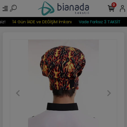
0
iz!
14 Gün İADE ve DEĞİŞİM İmkanı
Vade Farksız 3 TAKSİT