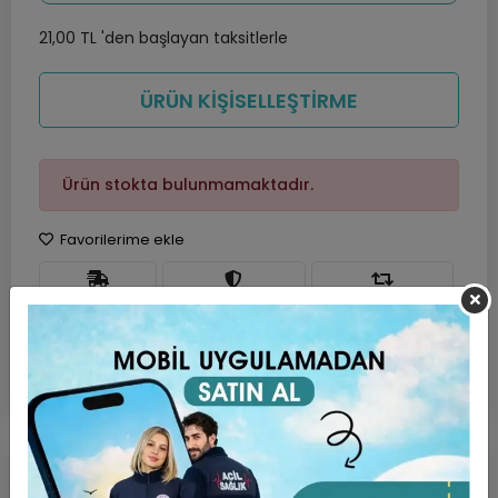
21,00 TL 'den başlayan taksitlerle
ÜRÜN KİŞİSELLEŞTİRME
Ürün stokta bulunmamaktadır.
Favorilerime ekle
Hızlı Gönderi
Güvenli Alışveriş
İade ve Değişim