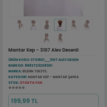
Mantar Kep - 3107 Alev Desenli
ÜRÜN KODU:
ST01601__3107 ALEV DESEN
BARKOD:
8682723208301
MARKA:
BILENN TEKSTIL
KATEGORI:
MANTAR KEP - MANTAR ŞAPKA
STOK:
STOKTA YOK
199,99 TL