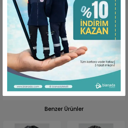
Ürün Açıklaması
Garanti ve Teslimat
Taksit Seçenekleri
Yorumlar
ÜRÜN ÖZELLİKLERİ ;
Dokunuşu yumuşak, yüksek oranda nefes alabilen
rahat bir kumaş türüdür.
Kumaş Türü Alpaka’dır. (%75 Poly + %25 Viscon)
Unisex Kalıptır.
Arkası cırtlıdır. Kafa yapısına göre ayarlanabilir.
Benzer Ürünler